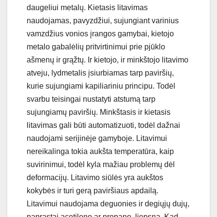
daugeliui metalų. Kietasis litavimas
naudojamas, pavyzdžiui, sujungiant varinius
vamzdžius vonios įrangos gamybai, kietojo
metalo gabalėlių pritvirtinimui prie pjūklo
ašmenų ir grąžtų. Ir kietojo, ir minkštojo litavimo
atveju, lydmetalis įsiurbiamas tarp paviršių,
kurie sujungiami kapiliariniu principu. Todėl
svarbu teisingai nustatyti atstumą tarp
sujungiamų paviršių. Minkštasis ir kietasis
litavimas gali būti automatizuoti, todėl dažnai
naudojami serijinėje gamyboje. Litavimui
nereikalinga tokia aukšta temperatūra, kaip
suvirinimui, todėl kyla mažiau problemų dėl
deformacijų. Litavimo siūlės yra aukštos
kokybės ir turi gerą paviršiaus apdailą.
Litavimui naudojama deguonies ir degiųjų dujų,
paprastai acetileno ar propano, liepsna. Kad