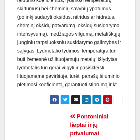
laidumo koeficientus, lydimosi temperatūrų
skirtumus) bei cheminių savybių ypatumus
(polinkį sudaryti oksidus, nitridus ar hidratus,
cheminį oksidų patvarumą, oksidų susidarymo
intensyvumą), medžiagos vilgumą, metališkųjų
junginių tarpsluoksnių susidarymo galimybes ir
sąlygas. Lydmetalio lydimosi temperatųra turi
bųti žemesnė už lituojamųjų metalų; išlydytas
lydmetalis turi gerai vilgyti ir pasiskleisti
lituojamame paviršiuje, turėti panašų šiluminio
plėtimosi koeficientą, garantuoti stiprumą ir kt
Navigacija
Pontoniniai
lieptai ir jų
tarp
privalumai