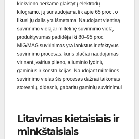
kiekvieno perkamo glaistytų elektrodų
kilogramo, jų sunaudojama tik apie 65 proc., o
likusi jų dalis yra išmetama. Naudojant vientisą
suvirinimo vielą ar miltelinę suvirinimo vielą,
produktyvumas padidėja iki 80–95 proc.
MIG/MAG suvirinimas yra lankstus ir efektyvus
suvirinimo procesas, kuris plačiai naudojamas
virinant įvairius plieno, aliuminio lydinių
gaminius ir konstrukcijas. Naudojant miltelines
suvirinimo vielas šis procesas dažnai taikomas
storesnių, didesnių gabaritų gaminių suvirinimui
Litavimas kietaisiais ir
minkštaisiais