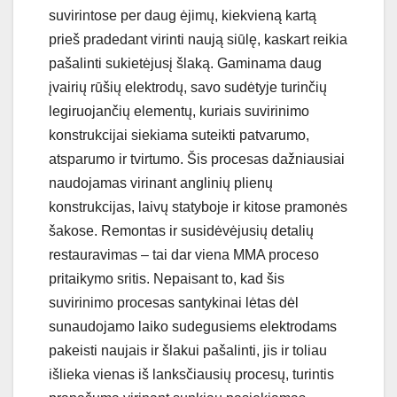
suvirintose per daug ėjimų, kiekvieną kartą
prieš pradedant virinti naują siūlę, kaskart reikia
pašalinti sukietėjusį šlaką. Gaminama daug
įvairių rūšių elektrodų, savo sudėtyje turinčių
legiruojančių elementų, kuriais suvirinimo
konstrukcijai siekiama suteikti patvarumo,
atsparumo ir tvirtumo. Šis procesas dažniausiai
naudojamas virinant anglinių plienų
konstrukcijas, laivų statyboje ir kitose pramonės
šakose. Remontas ir susidėvėjusių detalių
restauravimas – tai dar viena MMA proceso
pritaikymo sritis. Nepaisant to, kad šis
suvirinimo procesas santykinai lėtas dėl
sunaudojamo laiko sudegusiems elektrodams
pakeisti naujais ir šlakui pašalinti, jis ir toliau
išlieka vienas iš lanksčiausių procesų, turintis