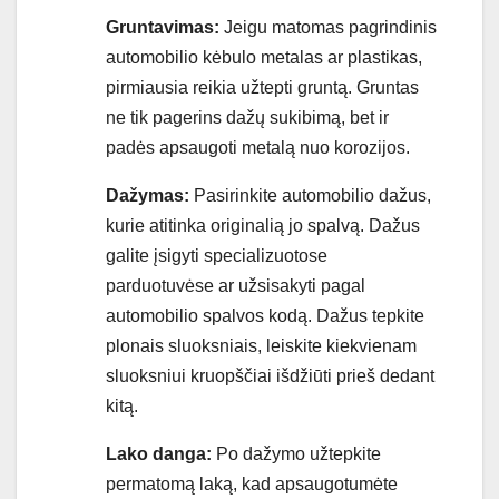
Gruntavimas:
Jeigu matomas pagrindinis
automobilio kėbulo metalas ar plastikas,
pirmiausia reikia užtepti gruntą. Gruntas
ne tik pagerins dažų sukibimą, bet ir
padės apsaugoti metalą nuo korozijos.
Dažymas:
Pasirinkite automobilio dažus,
kurie atitinka originalią jo spalvą. Dažus
galite įsigyti specializuotose
parduotuvėse ar užsisakyti pagal
automobilio spalvos kodą. Dažus tepkite
plonais sluoksniais, leiskite kiekvienam
sluoksniui kruopščiai išdžiūti prieš dedant
kitą.
Lako danga:
Po dažymo užtepkite
permatomą laką, kad apsaugotumėte