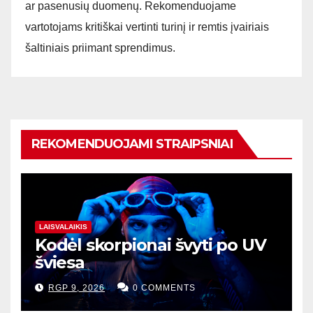
ar pasenusių duomenų. Rekomenduojame
vartotojams kritiškai vertinti turinį ir remtis įvairiais
šaltiniais priimant sprendimus.
REKOMENDUOJAMI STRAIPSNIAI
LAISVALAIKIS
Kodėl skorpionai švyti po UV
šviesa
RGP 9, 2026
0 COMMENTS