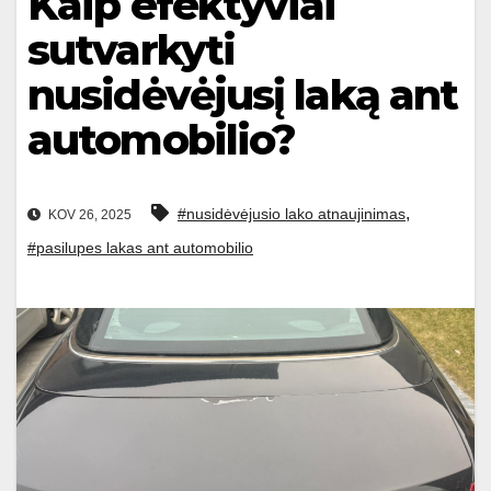
Kaip efektyviai
sutvarkyti
nusidėvėjusį laką ant
automobilio?
,
#nusidėvėjusio lako atnaujinimas
KOV 26, 2025
#pasilupes lakas ant automobilio