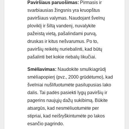
Paviršiaus paruošimas:
Pirmasis ir
svarbiausias žingsnis yra kruopštus
paviršiaus valymas. Naudojant švelnų
ploviklį ir šiltą vandenį, nuvalykite
pažeistą vietą, pašalindami purvą,
druskas ir kitus nešvarumus. Po to,
paviršių reikėtų nuriebalinti, kad būtų
pašalinti bet kokie riebalų likučiai.
Smėliavimas:
Naudokite smulkiagrūdį
smėliapopierį (pvz., 2000 grūdėtumo), kad
švelniai nušlifuotumėte pasilupusias lako
dalis. Tai padės pasiekti lygų paviršių ir
pagerins naujųjų dažų sukibimą. Būkite
atsargūs, kad nesmėliuotumėte per
stipriai, kad neišryškintumėte po lakos
esančio pagrindo.