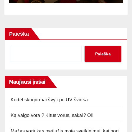
Paieška
Paieška
Naujausi įrašai
Kodėl skorpionai švyti po UV šviesa
Ką valgo vorai? Kitus vorus, sakai? Oi!
Mažas voriukas meilužis moja sveikinimui, kai nori