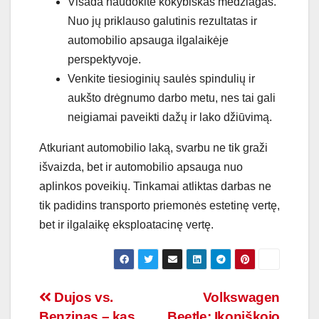
Visada naudokite kokybiškas medžiagas.
Nuo jų priklauso galutinis rezultatas ir
automobilio apsauga ilgalaikėje
perspektyvoje.
Venkite tiesioginių saulės spindulių ir
aukšto drėgnumo darbo metu, nes tai gali
neigiamai paveikti dažų ir lako džiūvimą.
Atkuriant automobilio laką, svarbu ne tik graži
išvaizda, bet ir automobilio apsauga nuo
aplinkos poveikių. Tinkamai atliktas darbas ne
tik padidins transporto priemonės estetinę vertę,
bet ir ilgalaikę eksploatacinę vertę.
Navigacija
Dujos vs.
Volkswagen
Benzinas – kas
Beetle: Ikoniškojo