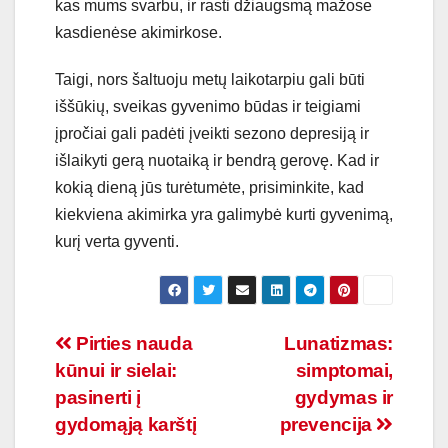
kas mums svarbu, ir rasti džiaugsmą mažose
kasdienėse akimirkose.
Taigi, nors šaltuoju metų laikotarpiu gali būti
iššūkių, sveikas gyvenimo būdas ir teigiami
įpročiai gali padėti įveikti sezono depresiją ir
išlaikyti gerą nuotaiką ir bendrą gerovę. Kad ir
kokią dieną jūs turėtumėte, prisiminkite, kad
kiekviena akimirka yra galimybė kurti gyvenimą,
kurį verta gyventi.
Navigacija
Pirties nauda
Lunatizmas:
kūnui ir sielai:
simptomai,
tarp
pasinerti į
gydymas ir
įrašų
gydomąją karštį
prevencija