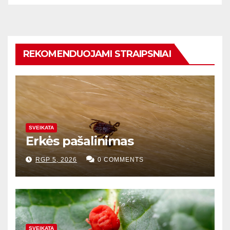
REKOMENDUOJAMI STRAIPSNIAI
SVEIKATA
Erkės pašalinimas
RGP 5, 2026
0 COMMENTS
SVEIKATA