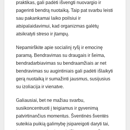
praktikas, gali padėti išvengti nuovargio ir
pagerinti bendrą nuotaiką. Taip pat svarbu leisti
sau pakankamai laiko poilsiui ir
atsipalaidavimui, kad organizmas galėtų
atsikratyti streso ir įtampų.
Nepamirškite apie socialinį ryšį ir emocinę
paramą. Bendravimas su draugais ir šeima,
bendradarbiavimas su bendraamžiais ar net
bendravimas su augintiniais gali padėti išlaikyti
gerą nuotaiką ir sumažinti jausmus, susijusius
su izoliacija ir vienatve.
Galiausiai, bet ne mažiau svarbu,
susikoncentruoti į teigiamus ir gyvenimą
patvirtinančius momentus. Šventinės šventės
suteikia puikią galimybę įsipareigoti daryti tai,