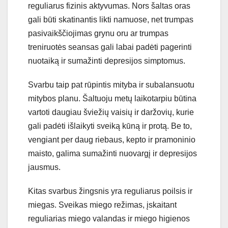
reguliarus fizinis aktyvumas. Nors šaltas oras
gali būti skatinantis likti namuose, net trumpas
pasivaikščiojimas grynu oru ar trumpas
treniruotės seansas gali labai padėti pagerinti
nuotaiką ir sumažinti depresijos simptomus.
Svarbu taip pat rūpintis mityba ir subalansuotu
mitybos planu. Šaltuoju metų laikotarpiu būtina
vartoti daugiau šviežių vaisių ir daržovių, kurie
gali padėti išlaikyti sveiką kūną ir protą. Be to,
vengiant per daug riebaus, kepto ir pramoninio
maisto, galima sumažinti nuovargį ir depresijos
jausmus.
Kitas svarbus žingsnis yra reguliarus poilsis ir
miegas. Sveikas miego režimas, įskaitant
reguliarias miego valandas ir miego higienos