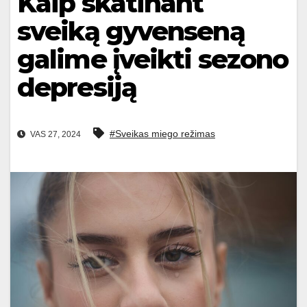
Kaip skatinant
sveiką gyvenseną
galime įveikti sezono
depresiją
#Sveikas miego režimas
VAS 27, 2024