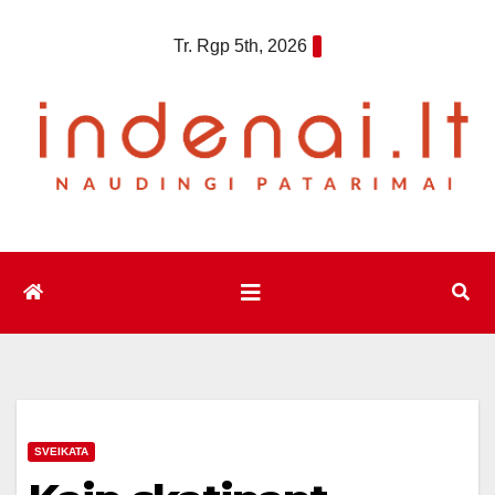
Eiti
Tr. Rgp 5th, 2026
prie
turinio
SVEIKATA