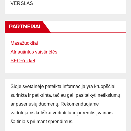
VERSLAS
PARTNERIAI
Masažuokliai
Atnaujintos vaistinėlės
SEORocket
Šioje svetainėje pateikta informacija yra kruopščiai
surinkta ir patikrinta, tačiau gali pasitaikyti netikslumų
ar pasenusių duomenų. Rekomenduojame
vartotojams kritiškai vertinti turinį ir remtis įvairiais
šaltiniais priimant sprendimus.