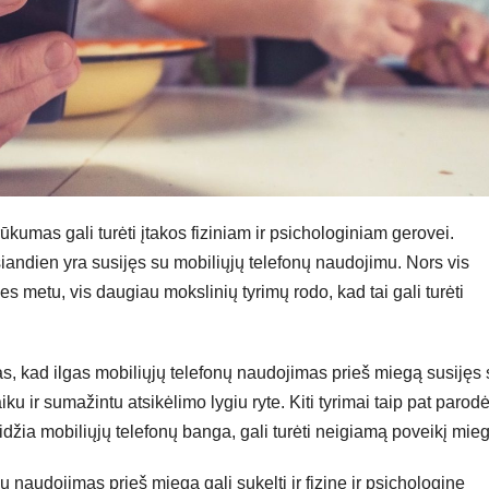
ūkumas gali turėti įtakos fiziniam ir psichologiniam gerovei.
andien yra susijęs su mobiliųjų telefonų naudojimu. Nors vis
 metu, vis daugiau mokslinių tyrimų rodo, kad tai gali turėti
tas, kad ilgas mobiliųjų telefonų naudojimas prieš miegą susijęs
 ir sumažintu atsikėlimo lygiu ryte. Kiti tyrimai taip pat parodė
džia mobiliųjų telefonų banga, gali turėti neigiamą poveikį mieg
ų naudojimas prieš miegą gali sukelti ir fizinę ir psichologinę