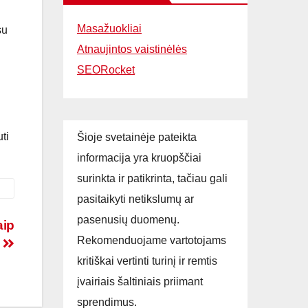
Masažuokliai
su
Atnaujintos vaistinėlės
SEORocket
ti
Šioje svetainėje pateikta
informacija yra kruopščiai
surinkta ir patikrinta, tačiau gali
pasitaikyti netikslumų ar
pasenusių duomenų.
aip
Rekomenduojame vartotojams
o
kritiškai vertinti turinį ir remtis
įvairiais šaltiniais priimant
sprendimus.