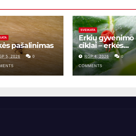
SVEIKATA
Erkių gyvenimo
KATA
kės pašalinimas
ciklai – erkės
gyvenimo ciklas
GP 5, 2026
0
RGP 4, 2026
0
MENTS
COMMENTS