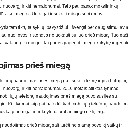
są, nuovargį ir kiti nemalonumai. Taip pat, pasak mokslininkų,
ūraliai miego ciklų eigai ir sukelti miego sutrikimus.
ytis tam tikrų taisyklių, pavyzdžiui, išvengti per daug stimuliav
oliau nuo lovos ir stengtis nejuokauti su juo prieš miegą. Tuo pač
ai valandą iki miego. Tai padės pagerinti miego kokybę ir gerint
ojimas prieš miegą
lefonų naudojimas prieš miegą gali sukelti fizinę ir psichologinę
ą, nuovargį ir kiti nemalonumai. 2016 metais atliktas tyrimas,
mobiliųjų telefonų naudojimas prieš miegą buvo susijęs su
giu. Kiti tyrimai taip pat parodė, kad mobiliųjų telefonų naudoji
us kaip nemiga, ir trukdyti natūraliai miego ciklų eigai.
ų naudojimas prieš miegą gali turėti neigiamą poveikį vaikų ir