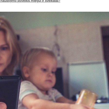
 naudojimo poveikis miegui ir sveikatai?