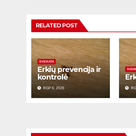
RELATED POST
SVEIKATA
Erkių prevencija ir
SVEI
kontrolė
Er
RGP 6, 2026
RG