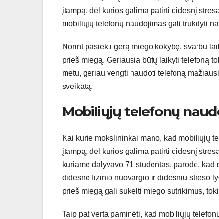
įtampą, dėl kurios galima patirti didesnį stre
mobiliųjų telefonų naudojimas gali trukdyti nat
Norint pasiekti gerą miego kokybę, svarbu laik
prieš miegą. Geriausia būtų laikyti telefoną t
metu, geriau vengti naudoti telefoną mažiausi
sveikatą.
Mobiliųjų telefonų naud
Kai kurie mokslininkai mano, kad mobiliųjų te
įtampą, dėl kurios galima patirti didesnį stres
kuriame dalyvavo 71 studentas, parodė, kad 
didesne fizinio nuovargio ir didesniu streso ly
prieš miegą gali sukelti miego sutrikimus, toki
Taip pat verta paminėti, kad mobiliųjų telefon