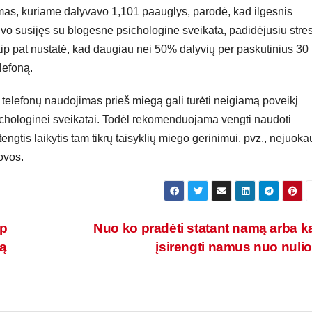
imas, kuriame dalyvavo 1,101 paauglys, parodė, kad ilgesnis
vo susijęs su blogesne psichologine sveikata, padidėjusiu stre
ip pat nustatė, kad daugiau nei 50% dalyvių per paskutinius 30
lefoną.
telefonų naudojimas prieš miegą gali turėti neigiamą poveikį
ichologinei sveikatai. Todėl rekomenduojama vengti naudoti
ngtis laikytis tam tikrų taisyklių miego gerinimui, pvz., nejuokau
lovos.
ip
Nuo ko pradėti statant namą arba k
ią
įsirengti namus nuo nuli