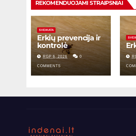
REKOMENDUOJAMI STRAIPSNIAI
SVEIKATA
Erkių prevencija ir
SVEI
kontrolė
Er
RGP 6, 2026
0
R
COMMENTS
COM