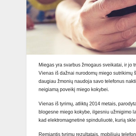
Miegas yra svarbus žmogaus sveikatai, ir jo tr
Vienas iš dažnai nurodomų miego sutrikimų ši
daugiau žmonių naudoja savo telefonus nakties
neigiamą poveikį miego kokybei.
Vienas iš tyrimų, atliktų 2014 metais, parody
blogesne miego kokybe, ilgesniu užmigimo laiku
kad elektromagnetinė spinduliuotė, kurią sklei
Remiantis tyrimų rezultatais, mobiliųjų telefon