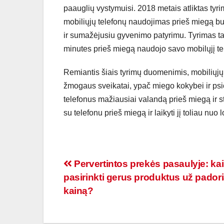
paauglių vystymuisi. 2018 metais atliktas tyr
mobiliųjų telefonų naudojimas prieš miegą bu
ir sumažėjusiu gyvenimo patyrimu. Tyrimas ta
minutes prieš miegą naudojo savo mobilųjį te
Remiantis šiais tyrimų duomenimis, mobiliųjų 
žmogaus sveikatai, ypač miego kokybei ir ps
telefonus mažiausiai valandą prieš miegą ir ste
su telefonu prieš miegą ir laikyti jį toliau nuo 
Navigacija
Pervertintos prekės pasaulyje: ka
pasirinkti gerus produktus už pador
tarp
kainą?
įrašų