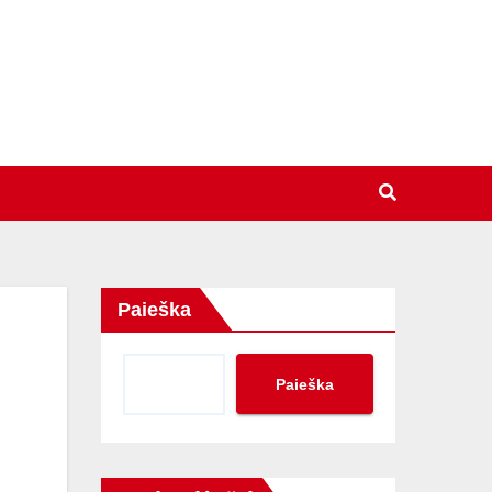
Paieška
Paieška