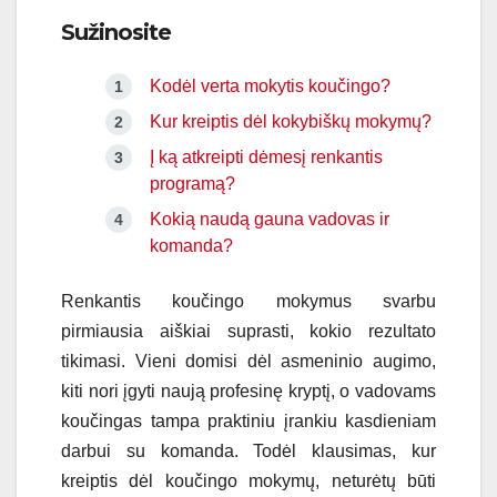
Sužinosite
Kodėl verta mokytis koučingo?
Kur kreiptis dėl kokybiškų mokymų?
Į ką atkreipti dėmesį renkantis
programą?
Kokią naudą gauna vadovas ir
komanda?
Renkantis koučingo mokymus svarbu
pirmiausia aiškiai suprasti, kokio rezultato
tikimasi. Vieni domisi dėl asmeninio augimo,
kiti nori įgyti naują profesinę kryptį, o vadovams
koučingas tampa praktiniu įrankiu kasdieniam
darbui su komanda. Todėl klausimas, kur
kreiptis dėl koučingo mokymų, neturėtų būti