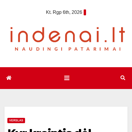
Eiti
Kt. Rgp 6th, 2026
prie
turinio
VERSLAS