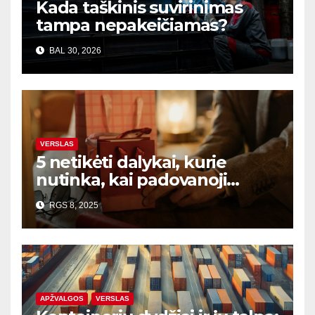
Kada taškinis suvirinimas
tampa nepakeičiamas?
BAL 30, 2026
VERSLAS
5 netikėti dalykai, kurie
nutinka, kai padovanoji
klientui kokybišką atributiką
RGS 8, 2025
APŽVALGOS
VERSLAS