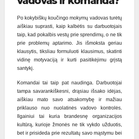
vadovas ir komanda?
Po kokybiškų koučingo mokymų vadovas turėtų
aiškiau suprasti, kaip kalbėtis su darbuotojais
taip, kad pokalbis vestų prie sprendimų, o ne tik
prie problemų aptarimo. Jis išmoksta geriau
klausytis, tiksliau formuluoti klausimus, skatinti
vidinę motyvaciją ir kurti pasitikėjimu grįstą
santykį.
Komandai tai taip pat naudinga. Darbuotojai
tampa savarankiškesni, drąsiau išsako idėjas,
aiškiau mato savo atsakomybę ir mažiau
priklauso nuo nuolatinės vadovo kontrolės.
Ilgainiui tai kuria brandesnę organizacijos
kultūrą, kurioje žmonės ne tik vykdo užduotis,
bet ir prisideda prie rezultatų savo mąstymu bei