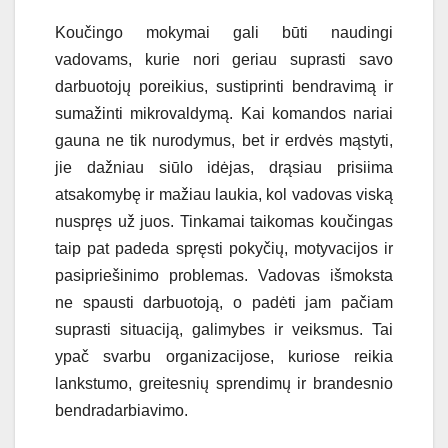
Koučingo mokymai gali būti naudingi
vadovams, kurie nori geriau suprasti savo
darbuotojų poreikius, sustiprinti bendravimą ir
sumažinti mikrovaldymą. Kai komandos nariai
gauna ne tik nurodymus, bet ir erdvės mąstyti,
jie dažniau siūlo idėjas, drąsiau prisiima
atsakomybę ir mažiau laukia, kol vadovas viską
nuspręs už juos. Tinkamai taikomas koučingas
taip pat padeda spręsti pokyčių, motyvacijos ir
pasipriešinimo problemas. Vadovas išmoksta
ne spausti darbuotoją, o padėti jam pačiam
suprasti situaciją, galimybes ir veiksmus. Tai
ypač svarbu organizacijose, kuriose reikia
lankstumo, greitesnių sprendimų ir brandesnio
bendradarbiavimo.