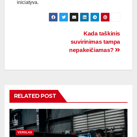
iniciatyva.
Navigacija
Kada taškinis
suvirinimas tampa
tarp
nepakeičiamas?
įrašų
RELATED POST
VERSLAS