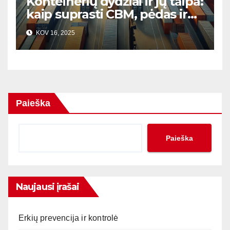
Konteinerių dydžiai ir jų talpa:
kaip suprasti CBM, pėdas ir
kitus matmenis?
KOV 16, 2025
Paieška
Paieška
Naujausi įrašai
Erkių prevencija ir kontrolė