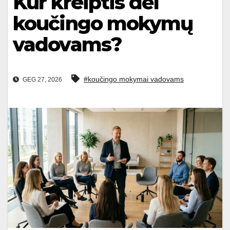
Kur kreiptis dėl
koučingo mokymų
vadovams?
#koučingo mokymai vadovams
GEG 27, 2026