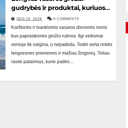
gudrybės ir produktai, kuriuos
verta išbandyti
GEG 29, 2026
0 COMMENTS
Karštomis ir tvankiomis vasaros dienomis norisi
kuo paprastesnės grožio rutinos. Ilgi veiksmai
vonioje tik vargina, o nepadeda. Todėl verta rinktis
lengvesnes priemones ir mažiau žingsnių. Toliau
rasite patarimus, kurie padės…