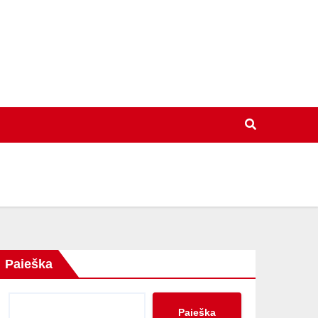
Paieška
Paieška