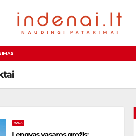
NIMAS
ktai
MADA
Lengvas vasaros grožis: