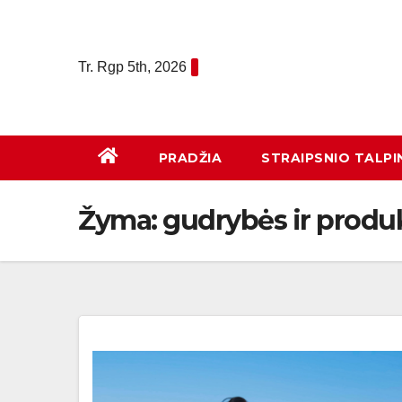
Eiti
prie
turinio
Tr. Rgp 5th, 2026
PRADŽIA
STRAIPSNIO TALPI
Žyma:
gudrybės ir produ