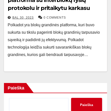
platforma su interblokų ryšių
protokolu ir pritaikytu karkasu
BAL 30, 2023
0 COMMENTS
Polkadot yra blokų grandinės platforma, kuri buvo
sukurta su tikslu pagerinti blokų grandinių tarpusavio
sąveiką ir padidinti jų efektyvumą. Polkadot
technologija leidžia sukurti savarankiškas blokų
grandines, kurios gali bendrauti tarpusavyje…
Paieška
Paieška