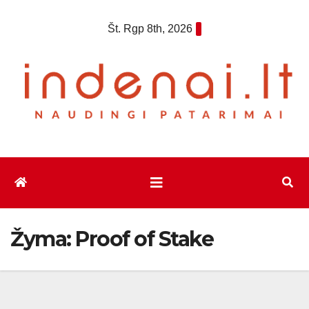
Eiti
Št. Rgp 8th, 2026
prie
turinio
Žyma:
Proof of Stake