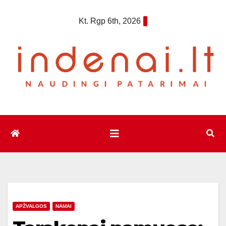
Eiti
Kt. Rgp 6th, 2026
prie
turinio
APŽVALGOS
NAMAI