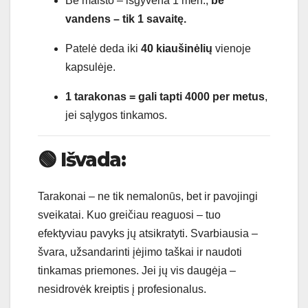
Be maisto – išgyvena 1 mėn.,
be
vandens – tik 1 savaitę.
Patelė deda iki
40 kiaušinėlių
vienoje
kapsulėje.
1 tarakonas = gali tapti 4000 per metus
,
jei sąlygos tinkamos.
🟢
Išvada:
Tarakonai – ne tik nemalonūs, bet ir pavojingi
sveikatai. Kuo greičiau reaguosi – tuo
efektyviau pavyks jų atsikratyti. Svarbiausia –
švara, užsandarinti įėjimo taškai ir naudoti
tinkamas priemones. Jei jų vis daugėja –
nesidrovėk kreiptis į profesionalus.