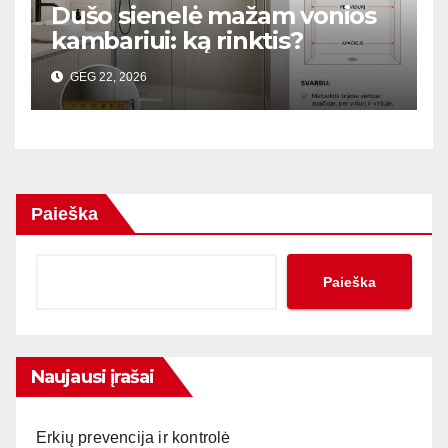
Dušo sienelė mažam vonios
kambariui: ką rinktis?
GEG 22, 2026
Paieška
Paieška
Naujausi įrašai
Erkių prevencija ir kontrolė