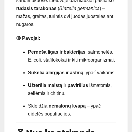
sandėliukuose. Lietuvoje dažniausiai pasitaiko
rudasis tarakonas
(
Blattella germanica
) –
mažas, greitas, turintis dvi juodas juosteles ant
nugaros.
🔴
Pavojai:
Perneša ligas ir bakterijas
: salmonelės,
E. coli, stafilokokai ir kiti mikroorganizmai.
Sukelia alergijas ir astmą
, ypač vaikams.
Užteršia maistą ir paviršius
išmatomis,
seilėmis ir chitinu.
Skleidžia
nemalonų kvapą
– ypač
didelės populiacijos.