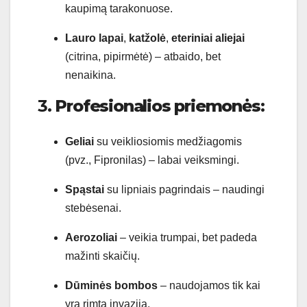
kaupimą tarakonuose.
Lauro lapai
,
katžolė
,
eteriniai aliejai
(citrina, pipirmėtė) – atbaido, bet
nenaikina.
3.
Profesionalios priemonės:
Geliai
su veikliosiomis medžiagomis
(pvz., Fipronilas) – labai veiksmingi.
Spąstai
su lipniais pagrindais – naudingi
stebėsenai.
Aerozoliai
– veikia trumpai, bet padeda
mažinti skaičių.
Dūminės bombos
– naudojamos tik kai
yra rimta invazija.