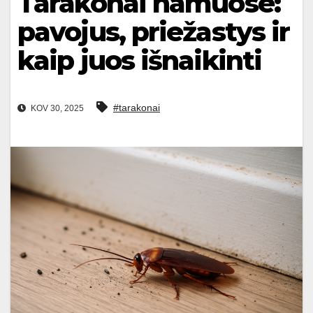
Tarakonai namuose:
pavojus, priežastys ir
kaip juos išnaikinti
#tarakonai
KOV 30, 2025