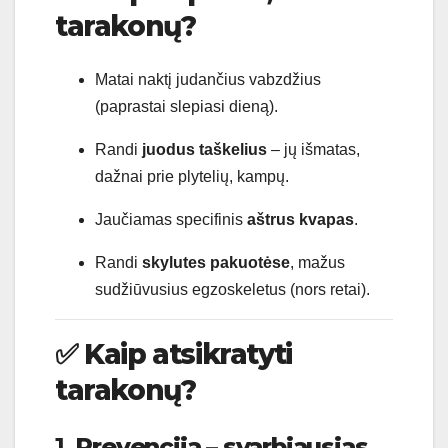
tarakonų?
Matai naktį judančius vabzdžius
(paprastai slepiasi dieną).
Randi
juodus taškelius
– jų išmatas,
dažnai prie plytelių, kampų.
Jaučiamas specifinis
aštrus kvapas
.
Randi
skylutes pakuotėse
, mažus
sudžiūvusius egzoskeletus (nors retai).
✅
Kaip atsikratyti
tarakonų?
1.
Prevencija – svarbiausias