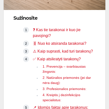
Sužinosite
❓ Kas tie tarakonai ir kuo jie
pavojingi?
🧬 Nuo ko atsiranda tarakonai?
⚠️ Kaip suprasti, kad turi tarakonų?
✅ Kaip atsikratyti tarakonų?
1. Prevencija – svarbiausias
žingsnis:
2. Natūralios priemonės (jei dar
nėra daug):
3. Profesionalios priemonės:
4. Kreiptis į dezinfekcijos
specialistus:
📌 Įdomūs faktai apie tarakonus: