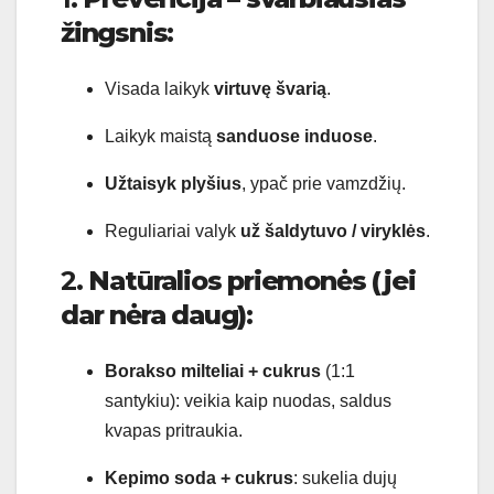
žingsnis:
Visada laikyk
virtuvę švarią
.
Laikyk maistą
sanduose induose
.
Užtaisyk plyšius
, ypač prie vamzdžių.
Reguliariai valyk
už šaldytuvo / viryklės
.
2.
Natūralios priemonės (jei
dar nėra daug):
Borakso milteliai + cukrus
(1:1
santykiu): veikia kaip nuodas, saldus
kvapas pritraukia.
Kepimo soda + cukrus
: sukelia dujų