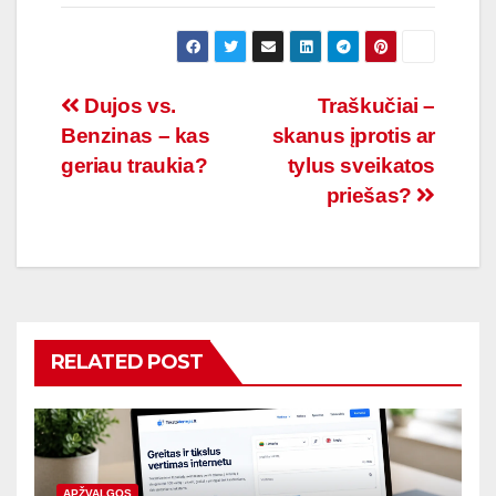
Navigacija
Dujos vs.
Traškučiai –
Benzinas – kas
skanus įprotis ar
tarp
geriau traukia?
tylus sveikatos
įrašų
priešas?
RELATED POST
APŽVALGOS