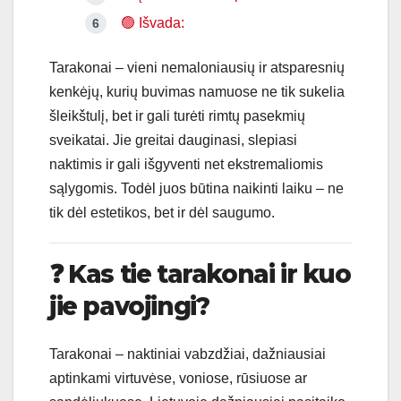
🟢 Išvada:
Tarakonai – vieni nemaloniausių ir atsparesnių
kenkėjų, kurių buvimas namuose ne tik sukelia
šleikštulį, bet ir gali turėti rimtų pasekmių
sveikatai. Jie greitai dauginasi, slepiasi
naktimis ir gali išgyventi net ekstremaliomis
sąlygomis. Todėl juos būtina naikinti laiku – ne
tik dėl estetikos, bet ir dėl saugumo.
❓
Kas tie tarakonai ir kuo
jie pavojingi?
Tarakonai – naktiniai vabzdžiai, dažniausiai
aptinkami virtuvėse, voniose, rūsiuose ar