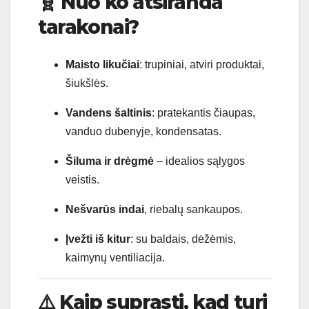
🧬
Nuo ko atsiranda
tarakonai?
Maisto likučiai
: trupiniai, atviri produktai,
šiukšlės.
Vandens šaltinis
: pratekantis čiaupas,
vanduo dubenyje, kondensatas.
Šiluma ir drėgmė
– idealios sąlygos
veistis.
Nešvarūs indai
, riebalų sankaupos.
Įvežti iš kitur
: su baldais, dėžėmis,
kaimynų ventiliacija.
⚠️
Kaip suprasti, kad turi