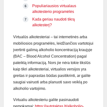
Populiariausios virtualaus
alkotesterio programėlės
Kada geriau naudoti tikrą
alkotesterį?
Virtualūs alkotesteriai – tai internetinės arba
mobiliosios programėlės, leidžiančios vartotojui
įvertinti galimą alkoholio koncentraciją kraujyje
(BAC – Blood Alcohol Concentration) pagal
pateiktą informaciją. Nors jie nėra tokie tikslūs
kaip tikri alkotesteriai, virtualios versijos yra
greitas ir paprastas būdas pasitikrinti, ar galite
saugiai vairuoti arba planuoti savo veiklą po
alkoholio vartojimo.
Virtualiu alkotesteriu galite pasinaudoti
nemokamai:
https://autotaktas.lt/alkoholio-