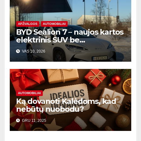
APŽVALGOS
AUTOMOBILIAI
BYD Sealion 7 – naujos kartos
elektrinis SUV be
kompromisų
VAS 10, 2026
AUTOMOBILIAI
Ką dovanoti Kalėdoms, kad
nebūtų nuobodu?
GRU 11, 2025