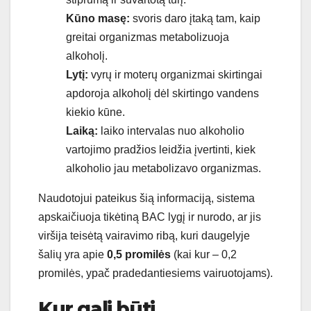
Kūno masę:
svoris daro įtaką tam, kaip
greitai organizmas metabolizuoja
alkoholį.
Lytį:
vyrų ir moterų organizmai skirtingai
apdoroja alkoholį dėl skirtingo vandens
kiekio kūne.
Laiką:
laiko intervalas nuo alkoholio
vartojimo pradžios leidžia įvertinti, kiek
alkoholio jau metabolizavo organizmas.
Naudotojui pateikus šią informaciją, sistema
apskaičiuoja tikėtiną BAC lygį ir nurodo, ar jis
viršija teisėtą vairavimo ribą, kuri daugelyje
šalių yra apie
0,5 promilės
(kai kur – 0,2
promilės, ypač pradedantiesiems vairuotojams).
Kur gali būti