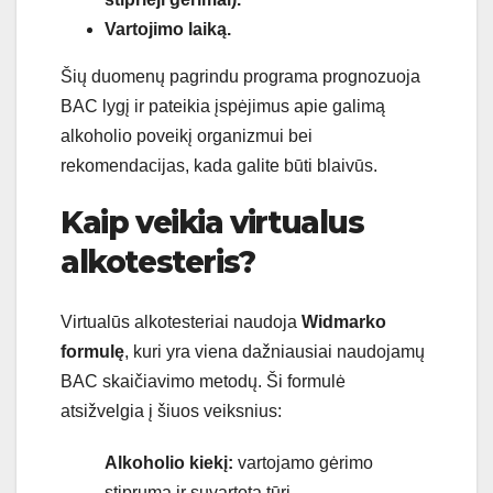
Vartojimo laiką.
Šių duomenų pagrindu programa prognozuoja
BAC lygį ir pateikia įspėjimus apie galimą
alkoholio poveikį organizmui bei
rekomendacijas, kada galite būti blaivūs.
Kaip veikia virtualus
alkotesteris?
Virtualūs alkotesteriai naudoja
Widmarko
formulę
, kuri yra viena dažniausiai naudojamų
BAC skaičiavimo metodų. Ši formulė
atsižvelgia į šiuos veiksnius:
Alkoholio kiekį:
vartojamo gėrimo
stiprumą ir suvartotą tūrį.