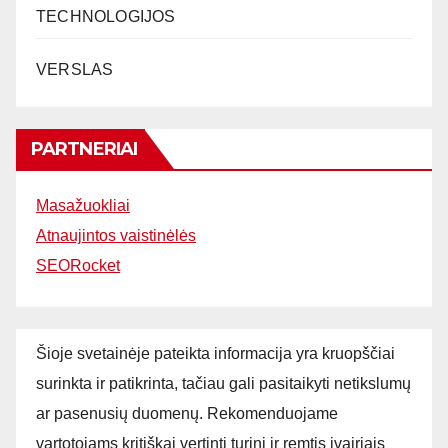
TECHNOLOGIJOS
VERSLAS
PARTNERIAI
Masažuokliai
Atnaujintos vaistinėlės
SEORocket
Šioje svetainėje pateikta informacija yra kruopščiai
surinkta ir patikrinta, tačiau gali pasitaikyti netikslumų
ar pasenusių duomenų. Rekomenduojame
vartotojams kritiškai vertinti turinį ir remtis įvairiais