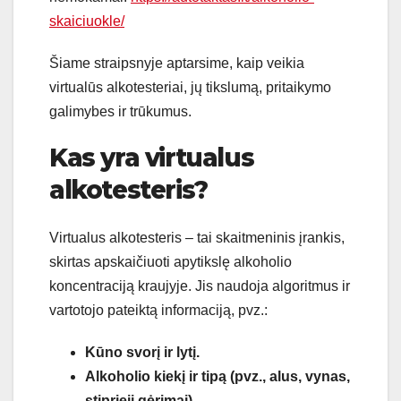
skaiciuokle/
Šiame straipsnyje aptarsime, kaip veikia
virtualūs alkotesteriai, jų tikslumą, pritaikymo
galimybes ir trūkumus.
Kas yra virtualus
alkotesteris?
Virtualus alkotesteris – tai skaitmeninis įrankis,
skirtas apskaičiuoti apytikslę alkoholio
koncentraciją kraujyje. Jis naudoja algoritmus ir
vartotojo pateiktą informaciją, pvz.:
Kūno svorį ir lytį.
Alkoholio kiekį ir tipą (pvz., alus, vynas,
stiprieji gėrimai).