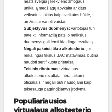
neatsižvelgia į kiekvieno žmogaus
unikalią medžiagų apykaitą ar kitus
veiksnius, tokius kaip sveikatos būklė,
amžius ar vartoti vaistai.
Subjektyvūs duomenys:
vartotojas turi
pateikti informaciją pats, o netikslūs
duomenys gali lemti klaidingą rezultatą.
Negali pakeisti tikro alkotesterio:
jei
reikalingas tikslus BAC matavimas, būtina
naudoti sertifikuotą prietaisą.
Teisinis ribotumas:
virtualaus
alkotesterio rezultatai nėra laikomi
oficialiais ir negali būti naudojami kaip
teisėsauga pagrindžiantys įrodymai.
Populiariausios
virtualaus alkotesterio