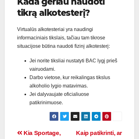
Kada geriau naudoti
tikrą alkotesterį?
Virtualūs alkotesteriai yra naudingi
informaciniais tikslais, tačiau tam tikrose
situacijose būtina naudoti fizinį alkotesterį:
Jei norite tiksliai nustatyti BAC lygį prieš
vairuodami.
Darbo vietose, kur reikalingas tikslus
alkoholio lygio matavimas.
Jei dalyvaujate oficialiuose
patikrinimuose.
Navigacija
Kia Sportage,
Kaip patikrinti, ar