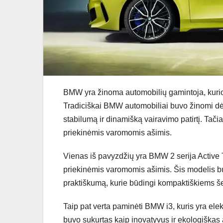
BMW yra žinoma automobilių gamintoja, kurios
Tradiciškai BMW automobiliai buvo žinomi dėl
stabilumą ir dinamišką vairavimo patirtį. Tač
priekinėmis varomomis ašimis.
Vienas iš pavyzdžių yra BMW 2 serija Active 
priekinėmis varomomis ašimis. Šis modelis buv
praktiškumą, kurie būdingi kompaktiškiems 
Taip pat verta paminėti BMW i3, kuris yra ele
buvo sukurtas kaip inovatyvus ir ekologiškas 