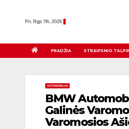
Eiti
prie
turinio
Pn. Rgp 7th, 2026
PRADŽIA
STRAIPSNIO TALPI
AUTOMOBILIAI
BMW Automobili
Galinės Varomos
Varomosios Aši