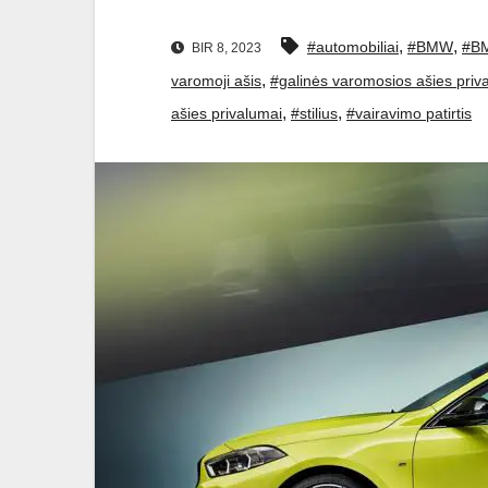
,
,
#automobiliai
#BMW
#BM
BIR 8, 2023
,
varomoji ašis
#galinės varomosios ašies priv
,
,
ašies privalumai
#stilius
#vairavimo patirtis