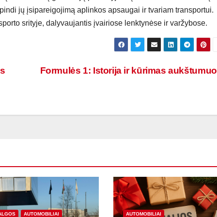
pindi jų įsipareigojimą aplinkos apsaugai ir tvariam transportui.
orto srityje, dalyvaujantis įvairiose lenktynėse ir varžybose.
is
Formulės 1: Istorija ir kūrimas aukštumu
ALGOS
AUTOMOBILIAI
AUTOMOBILIAI