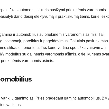
mpaktiškas automobilis, kuris pasižymi priekinėmis varomomis
pasiūlyti dar didesnį efektyvumą ir praktiškumą tiems, kurie iešk
 gamina ir automobilius su priekinėmis varomomis ašimis. Tai
kirtingus vartotojų poreikius ir pageidavimus. Galutinis pasirinkimas
stiliaus ir prioritetų. Tie, kurie vertina sportišką vairavimą ir
MW modelius su galinėmis varomomis ašimis, o tie, kuriems svar
su priekinėmis varomomis ašimis.
tomobilius
 variklių gamintojas. Prieš pradedant gaminti automobilius, B
us variklius.