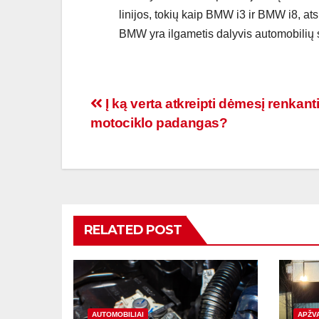
linijos, tokių kaip BMW i3 ir BMW i8, ats
BMW yra ilgametis dalyvis automobilių sp
Navigacija
Į ką verta atkreipti dėmesį renkant
motociklo padangas?
tarp
įrašų
RELATED POST
AUTOMOBILIAI
APŽV