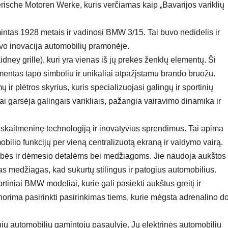
ische Motoren Werke, kuris verčiamas kaip „Bavarijos variklių
tas 1928 metais ir vadinosi BMW 3/15. Tai buvo nedidelis ir
vo inovacija automobilių pramonėje.
ney grille), kuri yra vienas iš jų prekės ženklų elementų. Ši
ementas tapo simboliu ir unikaliai atpažįstamu brando bruožu.
plėtros skyrius, kuris specializuojasi galingų ir sportinių
i garsėja galingais varikliais, pažangia vairavimo dinamika ir
aitmeninę technologiją ir inovatyvius sprendimus. Tai apima
obilio funkcijų per vieną centralizuotą ekraną ir valdymo vairą.
bės ir dėmesio detalėms bei medžiagoms. Jie naudoja aukštos
s medžiagas, kad sukurtų stilingus ir patogius automobilius.
ortiniai BMW modeliai, kurie gali pasiekti aukštus greitį ir
norima pasirinkti pasirinkimas tiems, kurie mėgsta adrenalino d
ių automobilių gamintojų pasaulyje. Jų elektrinės automobilių