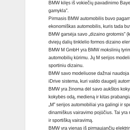
BMW kilęs iš vokiečių pavadinimo Bayer
gamykla”.
Pirmasis BMW automobilis buvo pagamin
ekonomiškas automobilis, kuris tada bu
BMW garsėja savo „dizaino grotomis” (kid
dviejų dalių tinklelio formos dizaino el
BMW M GmbH yra BMW mokslinių tyrimų ir 
automobilių kūrimu. Jų M serijos modelia
sportiniu dizainu.
BMW savo modeliuose dažnai naudoja sk
iDrive sistema, kuri valdo daugelį autom
BMW yra žinoma dėl savo aukštos koky
kokybės odą, medieną ir kitas prabangia
„M” serijos automobiliai yra galingi ir sp
dinamiškus vairavimo pojūčius. Tai yra 
ir sportišką vairavimą.
BMW yra vienas iš pirmaujančių elektrin