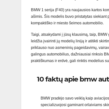
BMW 1 serija (F40) yra naujausios kartos ko
ašimis. Šis modelis buvo pristatytas siekiant 
kompaktiško ir miesto šeimos automobilio.
Taigi, atsakydami į jūsų klausimą, taip, BMW
leidžia įvairinti jų modelių liniją ir atitikti s
priklauso nuo asmeninių pageidavimų, vairavimo 
galingus automobilius, dažniausiai rinksis B
praktiškumas ir erdvė, gali rinktis modelius 
10 faktų apie bmw au
BMW pradėjo savo veiklą kaip aviacijos
specializuojosi gaminant orlaiviams skirt