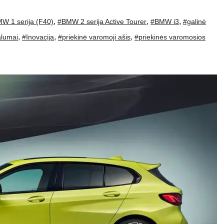
,
,
,
W 1 serija (F40)
#BMW 2 serija Active Tourer
#BMW i3
#galinė
,
,
,
alumai
#Inovacija
#priekinė varomoji ašis
#priekinės varomosios