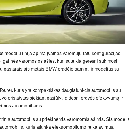
 modelių linija apima įvairias varomųjų ratų konfigūracijas.
 galinės varomosios ašies, kuri suteikia geresnį sukimosi
iau pastaraisiais metais BMW pradėjo gaminti ir modelius su
Tourer, kuris yra kompaktiškas daugiafunkcis automobilis su
o pristatytas siekiant pasiūlyti didesnį erdvės efektyvumą ir
šeimos automobiliams.
ktrinis automobilis su priekinėmis varomomis ašimis. Šis modeli
automobilis, kuris atitinka elektromobilumo reikalavimus.