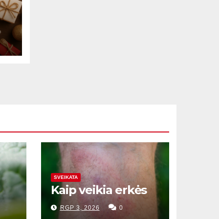
u?
SVEIKATA
Kaip veikia erkės
RGP 3, 2026
0