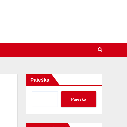
Paieška
Paieška