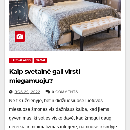
LAISVALAIKIS
NAMAI
Kaip svetainė gali virsti
miegamuoju?
RGS 29, 2022
0 COMMENTS
Ne tik užsienyje, bet ir didžiuosiuose Lietuvos
miestuose žmonės vis dažniaus kalba, kad jiems
gyvenimas iki soties visko davė, kad žmogui daug
nereikia ir minimalizmas interjere, namuose ir širdyje