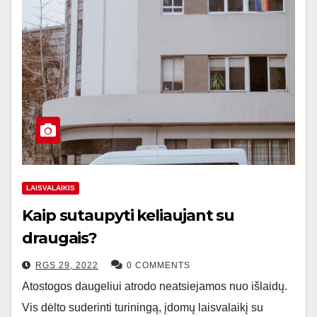
LAISVALAIKIS
Kaip sutaupyti keliaujant su
draugais?
RGS 29, 2022
0 COMMENTS
Atostogos daugeliui atrodo neatsiejamos nuo išlaidų.
Vis dėlto suderinti turiningą, įdomų laisvalaikį su