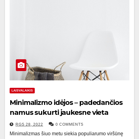
LAISVALAIKIS
Minimalizmo idėjos – padedančios
namus sukurti jaukesne vieta
RGS 28, 2022
0 COMMENTS
Minimalizmas šiuo metu siekia populiarumo viršūnę