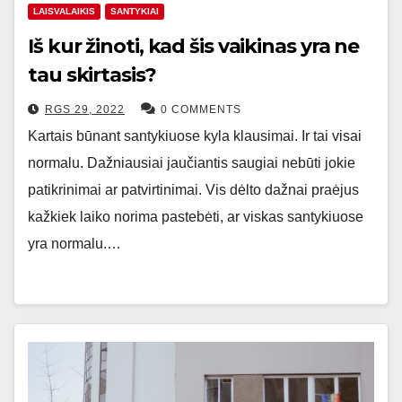
LAISVALAIKIS
SANTYKIAI
Iš kur žinoti, kad šis vaikinas yra ne
tau skirtasis?
RGS 29, 2022
0 COMMENTS
Kartais būnant santykiuose kyla klausimai. Ir tai visai
normalu. Dažniausiai jaučiantis saugiai nebūti jokie
patikrinimai ar patvirtinimai. Vis dėlto dažnai praėjus
kažkiek laiko norima pastebėti, ar viskas santykiuose
yra normalu.…