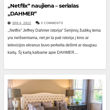
„Netflix” naujiena – serialas
,,DAHMER”
SPA 4, 2022
0 COMMENTS
,,Netflix” Jeffrey Dahmer istorija“ Serijinių žudikų tema
yra neišsemiama, net jei ta pati istorija į kino ar
televizijos ekranus buvo perkelta dešimt ar daugiau
kartų. Šį kartą kalbame apie DAHMER…