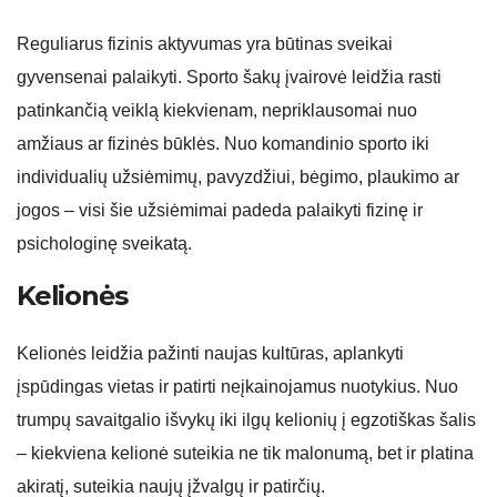
Reguliarus fizinis aktyvumas yra būtinas sveikai
gyvensenai palaikyti. Sporto šakų įvairovė leidžia rasti
patinkančią veiklą kiekvienam, nepriklausomai nuo
amžiaus ar fizinės būklės. Nuo komandinio sporto iki
individualių užsiėmimų, pavyzdžiui, bėgimo, plaukimo ar
jogos – visi šie užsiėmimai padeda palaikyti fizinę ir
psichologinę sveikatą.
Kelionės
Kelionės leidžia pažinti naujas kultūras, aplankyti
įspūdingas vietas ir patirti neįkainojamus nuotykius. Nuo
trumpų savaitgalio išvykų iki ilgų kelionių į egzotiškas šalis
– kiekviena kelionė suteikia ne tik malonumą, bet ir platina
akiratį, suteikia naujų įžvalgų ir patirčių.