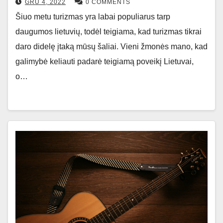
GRU 4, 2022
0 COMMENTS
Šiuo metu turizmas yra labai populiarus tarp
daugumos lietuvių, todėl teigiama, kad turizmas tikrai
daro didelę įtaką mūsų šaliai. Vieni žmonės mano, kad
galimybė keliauti padarė teigiamą poveikį Lietuvai,
o…