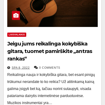
LAISVALAIKIS
Jeigu jums reikalinga kokybiška
gitara, tuomet pamirškite „antras
rankas“
SPA 8, 2022
0 COMMENTS
Reikalinga nauja ir kokybiška gitara, bet esant pinigų
trūkumui nerandate to ko reikia? Už atitinkamą kainą
galima įsigyti bet ką, tačiau norint sutaupyti, visada
patariama dairytis internetinėse parduotuvėse.
Muzikos instrumentai yra…