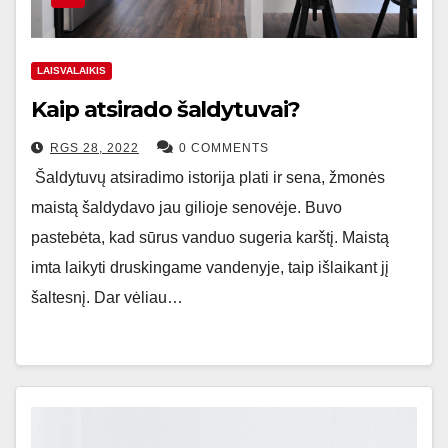
LAISVALAIKIS
Kaip atsirado šaldytuvai?
RGS 28, 2022
0 COMMENTS
Šaldytuvų atsiradimo istorija plati ir sena, žmonės
maistą šaldydavo jau gilioje senovėje. Buvo
pastebėta, kad sūrus vanduo sugeria karštį. Maistą
imta laikyti druskingame vandenyje, taip išlaikant jį
šaltesnį. Dar vėliau…