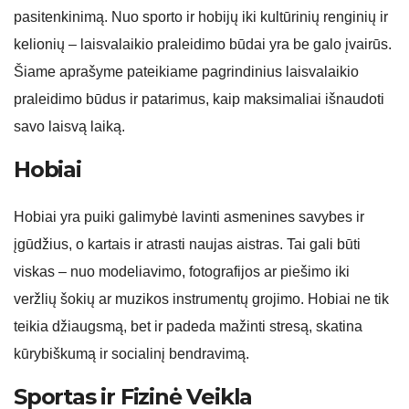
pasitenkinimą. Nuo sporto ir hobijų iki kultūrinių renginių ir
kelionių – laisvalaikio praleidimo būdai yra be galo įvairūs.
Šiame aprašyme pateikiame pagrindinius laisvalaikio
praleidimo būdus ir patarimus, kaip maksimaliai išnaudoti
savo laisvą laiką.
Hobiai
Hobiai yra puiki galimybė lavinti asmenines savybes ir
įgūdžius, o kartais ir atrasti naujas aistras. Tai gali būti
viskas – nuo modeliavimo, fotografijos ar piešimo iki
veržlių šokių ar muzikos instrumentų grojimo. Hobiai ne tik
teikia džiaugsmą, bet ir padeda mažinti stresą, skatina
kūrybiškumą ir socialinį bendravimą.
Sportas ir Fizinė Veikla