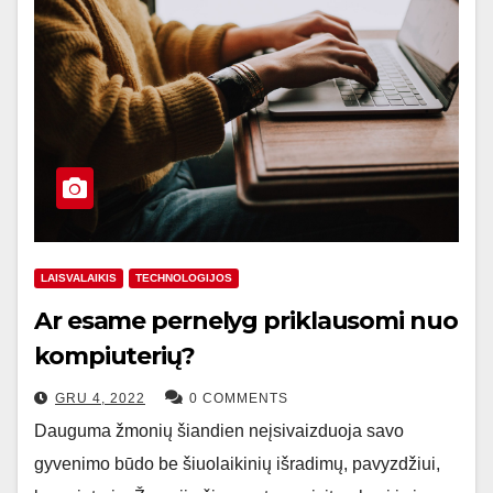
LAISVALAIKIS
TECHNOLOGIJOS
Ar esame pernelyg priklausomi nuo
kompiuterių?
GRU 4, 2022
0 COMMENTS
Dauguma žmonių šiandien neįsivaizduoja savo
gyvenimo būdo be šiuolaikinių išradimų, pavyzdžiui,