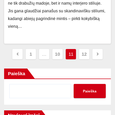
ne tik drabužių madoje, bet ir namų interjero stiliuje.
Jis gana glaudžiai panašus su skandinavišku stiliumi,
kadangi abiejų pagrindinė mintis – pirkti kokybišką
vieną…
Įrašų
1
…
10
11
12
puslapiavimas
Paieška
Paieška