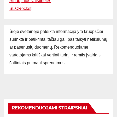
Atnaujintos vaistinėlės
SEORocket
Šioje svetainėje pateikta informacija yra kruopščiai
surinkta ir patikrinta, tačiau gali pasitaikyti netikslumų
ar pasenusių duomenų. Rekomenduojame
vartotojams kritiškai vertinti turinį ir remtis įvairiais
šaltiniais priimant sprendimus.
REKOMENDUOJAMI STRAIPSNIAI