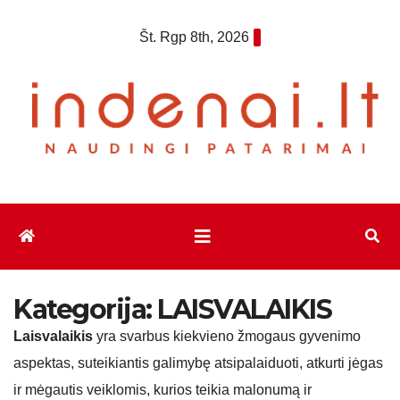
Eiti
Št. Rgp 8th, 2026
prie
turinio
Kategorija:
LAISVALAIKIS
Laisvalaikis
yra svarbus kiekvieno žmogaus gyvenimo
aspektas, suteikiantis galimybę atsipalaiduoti, atkurti jėgas
ir mėgautis veiklomis, kurios teikia malonumą ir