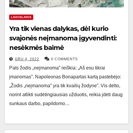
LAISVALAIKIS
Yra tik vienas dalykas, dėl kurio
svajonės neįmanoma įgyvendinti:
nesėkmės baimė
GRU 4, 2022
0 COMMENTS
Pats žodis „neįmanoma” reiškia: „Aš esu tikrai
įmanomas”. Napoleonas Bonapartas kartą pastebėjo:
„Žodis „neįmanoma” yra tik kvailių žodyne”. Vis dėlto,
norint atlikti sudėtingiausias užduotis, reikia įdėti daug
sunkaus darbo, papildomo…