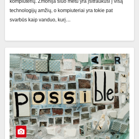
kompiuterių. Žmonija šiuo metu yra įsitraukusi į visą
technologijų amžių, o kompiuteriai yra tokie pat
svarbūs kaip vanduo, kurį…