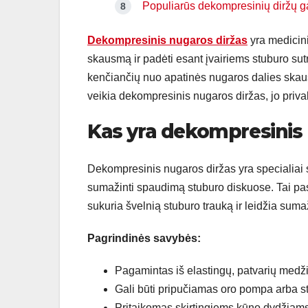
Populiarūs dekompresinių diržų g
Dekompresinis nugaros diržas
yra medicini
skausmą ir padėti esant įvairiems stuburo sut
kenčiančių nuo apatinės nugaros dalies skau
veikia dekompresinis nugaros diržas, jo priv
Kas yra dekompresinis 
Dekompresinis nugaros diržas yra specialiai s
sumažinti spaudimą stuburo diskuose. Tai pas
sukuria švelnią stuburo trauką ir leidžia sum
Pagrindinės savybės:
Pagamintas iš elastingų, patvarių medž
Gali būti pripučiamas oro pompa arba sta
Pritaikomas skirtingiems kūno dydžiams