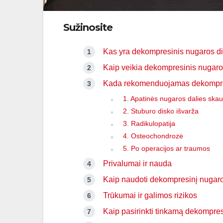
Sužinosite
Kas yra dekompresinis nugaros d
Kaip veikia dekompresinis nugaro
Kada rekomenduojamas dekompres
1. Apatinės nugaros dalies sk
2. Stuburo disko išvarža
3. Radikulopatija
4. Osteochondrozė
5. Po operacijos ar traumos
Privalumai ir nauda
Kaip naudoti dekompresinį nugaro
Trūkumai ir galimos rizikos
Kaip pasirinkti tinkamą dekompres