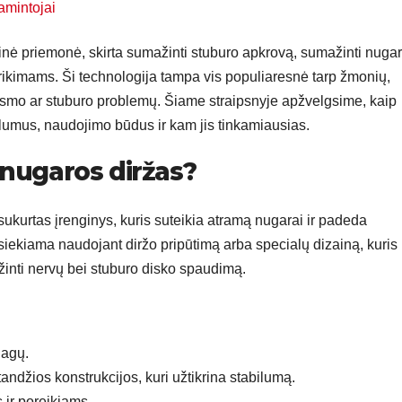
amintojai
nė priemonė, skirta sumažinti stuburo apkrovą, sumažinti nuga
rikimams. Ši technologija tampa vis populiaresnė tarp žmonių,
smo ar stuburo problemų. Šiame straipsnyje apžvelgsime, kaip
alumus, naudojimo būdus ir kam jis tinkamiausias.
nugaros diržas?
ukurtas įrenginys, kuris suteikia atramą nugarai ir padeda
iekiama naudojant diržo pripūtimą arba specialų dizainą, kuris
ažinti nervų bei stuburo disko spaudimą.
iagų.
ndžios konstrukcijos, kuri užtikrina stabilumą.
 ir poreikiams.