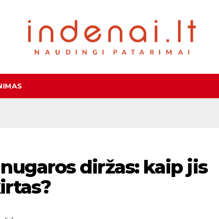
NIMAS
ugaros diržas: kaip jis
irtas?