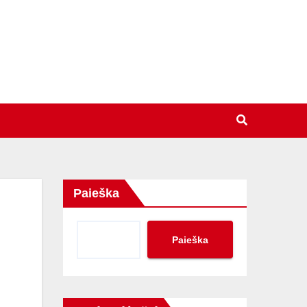
Paieška
Paieška