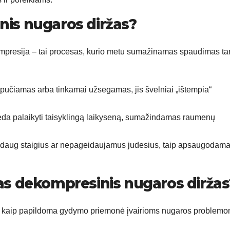
nis nugaros diržas?
ompresija – tai procesas, kurio metu sumažinamas spaudimas ta
ipučiamas arba tinkamai užsegamas, jis švelniai „ištempia“
da palaikyti taisyklingą laikyseną, sumažindamas raumenų
r daug staigius ar nepageidaujamus judesius, taip apsaugodam
 dekompresinis nugaros diržas
i kaip papildoma gydymo priemonė įvairioms nugaros problem