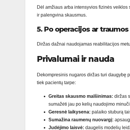
Dėl amžiaus arba intensyvios fizinės veiklos s
ir palengvina skausmus.
5. Po operacijos ar traumos
Diržas dažnai naudojamas reabilitacijos metu, 
Privalumai ir nauda
Dekompresinis nugaros diržas turi daugybę pri
tiek pacientų tarpe:
Greitas skausmo malšinimas:
diržas 
sumažėti jau po kelių naudojimo minuči
Geresnė laikysena:
palaiko stuburą tai
Sumažina raumenų nuovargį:
apsaugo
Judėjimo laisvė:
daugelis modelių leidž