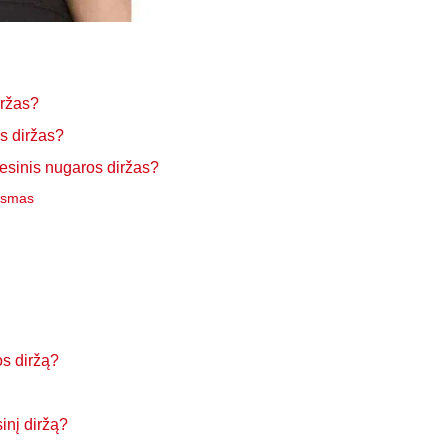
iržas?
s diržas?
inis nugaros diržas?
ausmas
s diržą?
inį diržą?