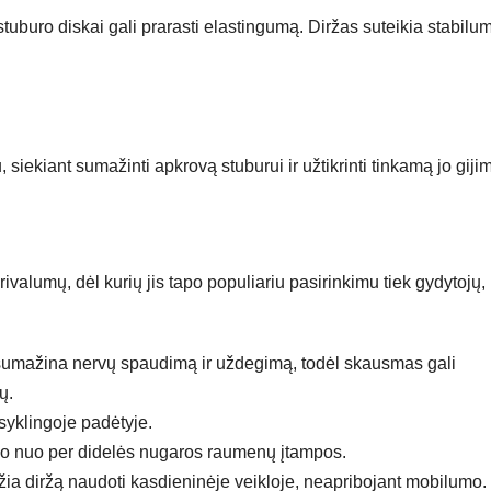
tuburo diskai gali prarasti elastingumą. Diržas suteikia stabilu
siekiant sumažinti apkrovą stuburui ir užtikrinti tinkamą jo giji
valumų, dėl kurių jis tapo populiariu pasirinkimu tiek gydytojų,
sumažina nervų spaudimą ir uždegimą, todėl skausmas gali
ų.
syklingoje padėtyje.
 nuo per didelės nugaros raumenų įtampos.
ia diržą naudoti kasdieninėje veikloje, neapribojant mobilumo.