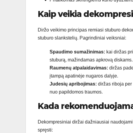
Kaip veikia dekompresi
Diržo veikimo principas remiasi stuburo dek
stuburo slankstelių. Pagrindiniai veiksniai:
Spaudimo sumažinimas:
kai diržas pr
stuburą, mažindamas apkrovą diskams.
Raumenų atpalaidavimas:
diržas pade
įtampą apatinėje nugaros dalyje.
Judesių apribojimas:
diržas riboja pe
nuo papildomos traumos.
Kada rekomenduojamas
Dekompresiniai diržai dažniausiai naudojam
spręsti: