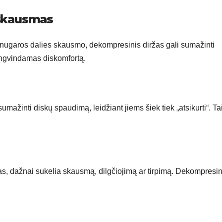
 skausmas
 nugaros dalies skausmo, dekompresinis diržas gali sumažinti
engvindamas diskomfortą.
mažinti diskų spaudimą, leidžiant jiems šiek tiek „atsikurti“. Ta
s, dažnai sukelia skausmą, dilgčiojimą ar tirpimą. Dekompresin