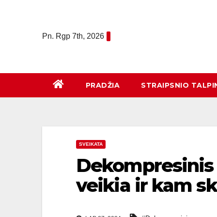
Eiti
prie
turinio
Pn. Rgp 7th, 2026
PRADŽIA
STRAIPSNIO TALPI
SVEIKATA
Dekompresinis n
veikia ir kam sk