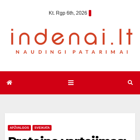
Eiti
Kt. Rgp 6th, 2026
prie
turinio
APŽVALGOS
SVEIKATA