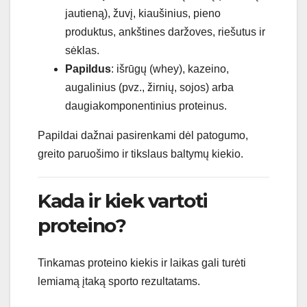
jautieną), žuvį, kiaušinius, pieno
produktus, ankštines daržoves, riešutus ir
sėklas.
Papildus
: išrūgų (whey), kazeino,
augalinius (pvz., žirnių, sojos) arba
daugiakomponentinius proteinus.
Papildai dažnai pasirenkami dėl patogumo,
greito paruošimo ir tikslaus baltymų kiekio.
Kada ir kiek vartoti
proteino?
Tinkamas proteino kiekis ir laikas gali turėti
lemiamą įtaką sporto rezultatams.