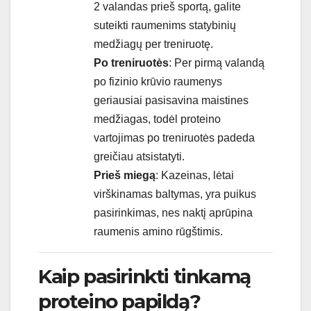
2 valandas prieš sportą, galite
suteikti raumenims statybinių
medžiagų per treniruotę.
Po treniruotės
: Per pirmą valandą
po fizinio krūvio raumenys
geriausiai pasisavina maistines
medžiagas, todėl proteino
vartojimas po treniruotės padeda
greičiau atsistatyti.
Prieš miegą
: Kazeinas, lėtai
virškinamas baltymas, yra puikus
pasirinkimas, nes naktį aprūpina
raumenis amino rūgštimis.
Kaip pasirinkti tinkamą
proteino papildą?