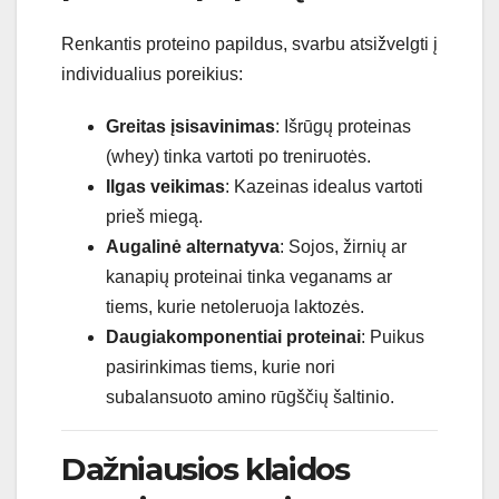
Renkantis proteino papildus, svarbu atsižvelgti į
individualius poreikius:
Greitas įsisavinimas
: Išrūgų proteinas
(whey) tinka vartoti po treniruotės.
Ilgas veikimas
: Kazeinas idealus vartoti
prieš miegą.
Augalinė alternatyva
: Sojos, žirnių ar
kanapių proteinai tinka veganams ar
tiems, kurie netoleruoja laktozės.
Daugiakomponentiai proteinai
: Puikus
pasirinkimas tiems, kurie nori
subalansuoto amino rūgščių šaltinio.
Dažniausios klaidos