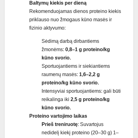
Baltymų kiekis per dieną
Rekomenduojamas dienos proteino kiekis
priklauso nuo žmogaus kūno masės ir
fizinio aktyvumo:
Sėdimą darbą dirbantiems
žmonėms:
0,8–1 g proteino/kg
kūno svorio.
Sportuojantiems ir siekiantiems
raumenų masės:
1,6–2,2 g
proteino/kg kūno svorio.
Intensyviai sportuojantiems: gali būti
reikalinga iki
2,5 g proteino/kg
kūno svorio.
Proteino vartojimo laikas
Prieš treniruotę
: Suvartojus
nedidelį kiekį proteino (20–30 g) 1–