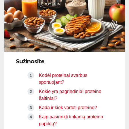
Sužinosite
Kodėl proteinai svarbūs
sportuojant?
Kokie yra pagrindiniai proteino
šaltiniai?
Kada ir kiek vartoti proteino?
Kaip pasirinkti tinkamą proteino
papildą?