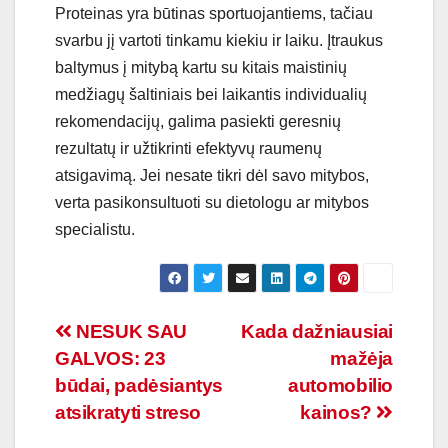
Proteinas yra būtinas sportuojantiems, tačiau
svarbu jį vartoti tinkamu kiekiu ir laiku. Įtraukus
baltymus į mitybą kartu su kitais maistinių
medžiagų šaltiniais bei laikantis individualių
rekomendacijų, galima pasiekti geresnių
rezultatų ir užtikrinti efektyvų raumenų
atsigavimą. Jei nesate tikri dėl savo mitybos,
verta pasikonsultuoti su dietologu ar mitybos
specialistu.
Navigacija
NESUK SAU
Kada dažniausiai
GALVOS: 23
mažėja
tarp
būdai, padėsiantys
automobilio
įrašų
atsikratyti streso
kainos?