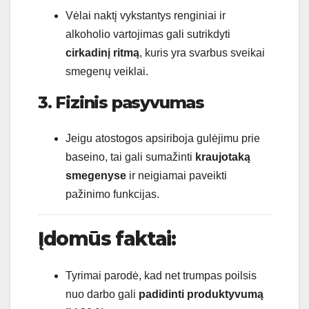
Vėlai naktį vykstantys renginiai ir
alkoholio vartojimas gali sutrikdyti
cirkadinį ritmą
, kuris yra svarbus sveikai
smegenų veiklai.
3. Fizinis pasyvumas
Jeigu atostogos apsiriboja gulėjimu prie
baseino, tai gali sumažinti
kraujotaką
smegenyse
ir neigiamai paveikti
pažinimo funkcijas.
Įdomūs faktai:
Tyrimai parodė, kad net trumpas poilsis
nuo darbo gali
padidinti produktyvumą