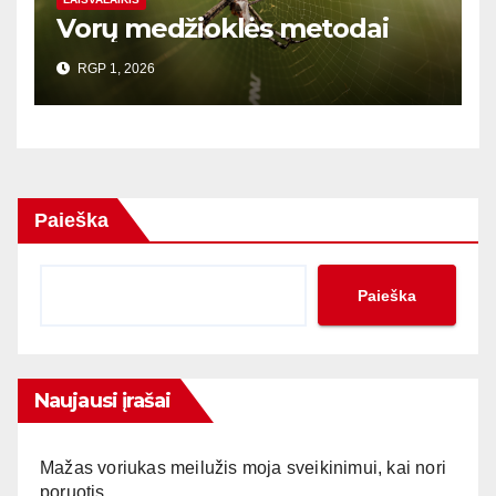
Vorų medžioklės metodai
RGP 1, 2026
Paieška
Paieška
Naujausi įrašai
Mažas voriukas meilužis moja sveikinimui, kai nori
poruotis