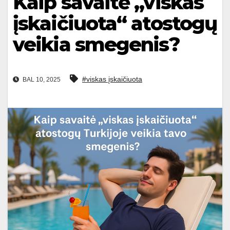
Kaip savaitė „viskas
įskaičiuota“ atostogų
veikia smegenis?
#viskas įskaičiuota
BAL 10, 2025