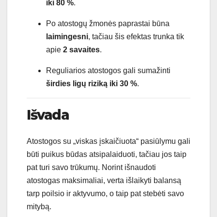
iki 80 %
.
Po atostogų žmonės paprastai būna
laimingesni
, tačiau šis efektas trunka tik
apie
2 savaites
.
Reguliarios atostogos gali sumažinti
širdies ligų riziką iki 30 %
.
Išvada
Atostogos su „viskas įskaičiuota“ pasiūlymu gali
būti puikus būdas atsipalaiduoti, tačiau jos taip
pat turi savo trūkumų. Norint išnaudoti
atostogas maksimaliai, verta išlaikyti balansą
tarp poilsio ir aktyvumo, o taip pat stebėti savo
mitybą.