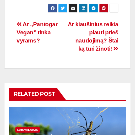
Navigacija
Ar „Pantogar
Ar kiaušinius reikia
Vegan” tinka
plauti prieš
tarp
vyrams?
naudojimą? Štai
įrašų
ką turi žinoti!
RELATED POST
LAISVALAIKIS