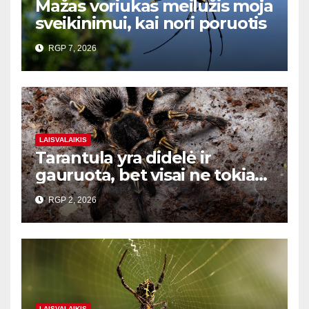
Mažas voriukas meilužis moja
sveikinimui, kai nori poruotis
RGP 7, 2026
LAISVALAIKIS
Tarantula yra didelė ir
gauruota, bet visai ne tokia
baisi
RGP 2, 2026
LAISVALAIKIS