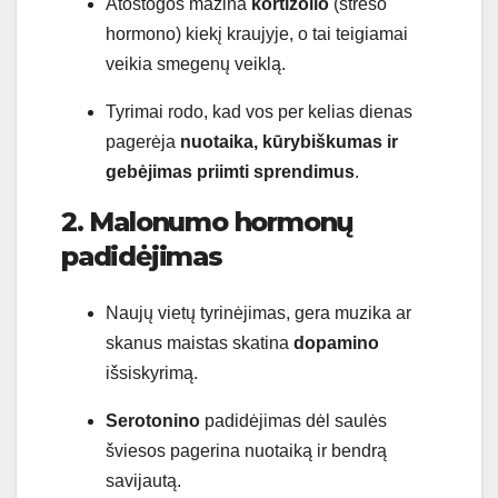
Atostogos mažina
kortizolio
(streso
hormono) kiekį kraujyje, o tai teigiamai
veikia smegenų veiklą.
Tyrimai rodo, kad vos per kelias dienas
pagerėja
nuotaika, kūrybiškumas ir
gebėjimas priimti sprendimus
.
2. Malonumo hormonų
padidėjimas
Naujų vietų tyrinėjimas, gera muzika ar
skanus maistas skatina
dopamino
išsiskyrimą.
Serotonino
padidėjimas dėl saulės
šviesos pagerina nuotaiką ir bendrą
savijautą.