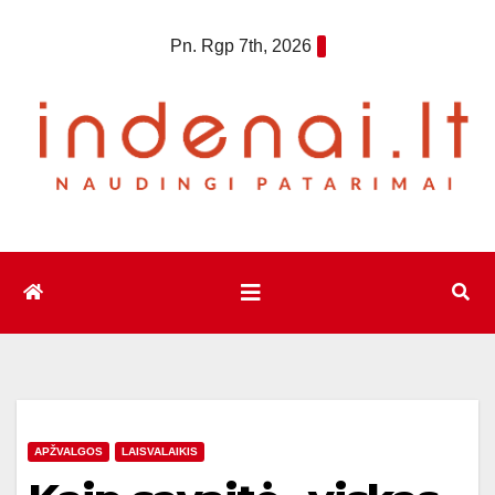
Eiti
Pn. Rgp 7th, 2026
prie
turinio
APŽVALGOS
LAISVALAIKIS