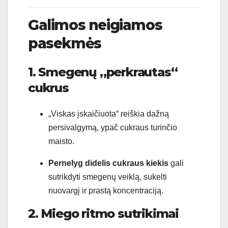
Galimos neigiamos
pasekmės
1. Smegenų „perkrautas“
cukrus
„Viskas įskaičiuota“ reiškia dažną
persivalgymą, ypač cukraus turinčio
maisto.
Pernelyg didelis cukraus kiekis
gali
sutrikdyti smegenų veiklą, sukelti
nuovargį ir prastą koncentraciją.
2. Miego ritmo sutrikimai