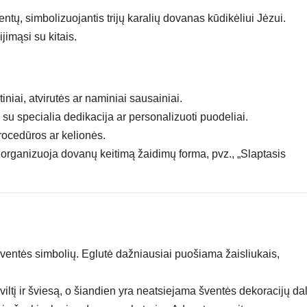
tų, simbolizuojantis trijų karalių dovanas kūdikėliui Jėzui.
jimąsi su kitais.
iai, atvirutės ar naminiai sausainiai.
u specialia dedikacija ar personalizuoti puodeliai.
 procedūros ar kelionės.
 organizuoja dovanų keitimą žaidimų forma, pvz., „Slaptasis
šventės simbolių. Eglutė dažniausiai puošiama žaisliukais,
viltį ir šviesą, o šiandien yra neatsiejama šventės dekoracijų dal