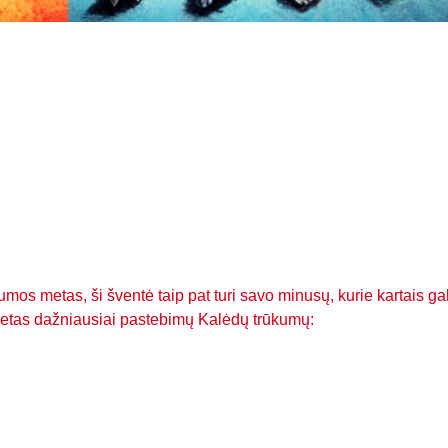
mos metas, ši šventė taip pat turi savo minusų, kurie kartais gal
eletas dažniausiai pastebimų Kalėdų trūkumų: