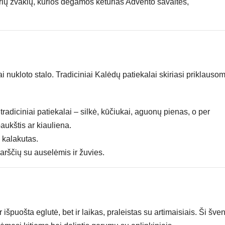
urių žvakių, kurios degamos keturias Advento savaites,
 nukloto stalo. Tradiciniai Kalėdų patiekalai skiriasi priklauso
tradiciniai patiekalai – silkė, kūčiukai, aguonų pienas, o per
ukštis ar kiauliena.
a kalakutas.
arščių su auselėmis ir žuvies.
špuošta eglutė, bet ir laikas, praleistas su artimaisiais. Ši šve