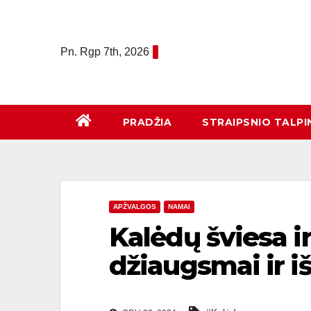
Eiti
prie
turinio
Pn. Rgp 7th, 2026
PRADŽIA
STRAIPSNIO TALPI
APŽVALGOS
NAMAI
Kalėdų šviesa ir
džiaugsmai ir i