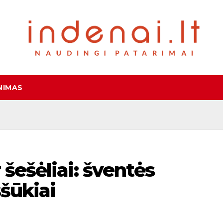
NIMAS
 šešėliai: šventės
ššūkiai