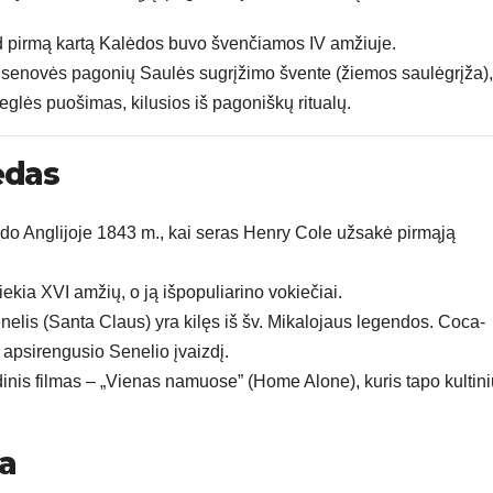
 kad pirmą kartą Kalėdos buvo švenčiamos IV amžiuje.
 senovės pagonių Saulės sugrįžimo švente (žiemos saulėgrįža),
, eglės puošimas, kilusios iš pagoniškų ritualų.
ėdas
rado Anglijoje 1843 m., kai seras Henry Cole užsakė pirmąją
iekia XVI amžių, o ją išpopuliarino vokiečiai.
nelis (Santa Claus) yra kilęs iš šv. Mikalojaus legendos. Coca-
apsirengusio Senelio įvaizdį.
dinis filmas – „Vienas namuose” (Home Alone), kuris tapo kultini
ja