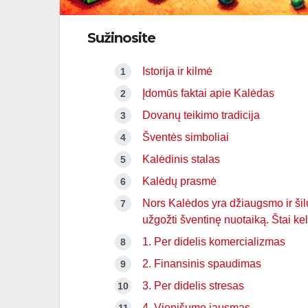
Sužinosite
Istorija ir kilmė
Įdomūs faktai apie Kalėdas
Dovanų teikimo tradicija
Šventės simboliai
Kalėdinis stalas
Kalėdų prasmė
Nors Kalėdos yra džiaugsmo ir šilu
užgožti šventinę nuotaiką. Štai k
1. Per didelis komercializmas
2. Finansinis spaudimas
3. Per didelis stresas
4. Vienišumo jausmas