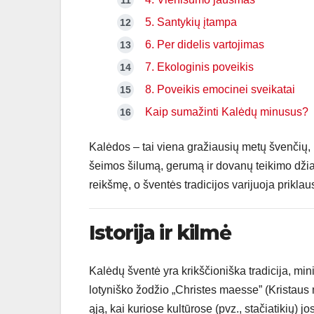
5. Santykių įtampa
6. Per didelis vartojimas
7. Ekologinis poveikis
8. Poveikis emocinei sveikatai
Kaip sumažinti Kalėdų minusus?
Kalėdos – tai viena gražiausių metų švenčių, k
šeimos šilumą, gerumą ir dovanų teikimo džiaug
reikšmę, o šventės tradicijos varijuoja prikla
Istorija ir kilmė
Kalėdų šventė yra krikščioniška tradicija, mi
lotyniško žodžio „Christes maesse” (Kristaus
ąją, kai kuriose kultūrose (pvz., stačiatikių) j