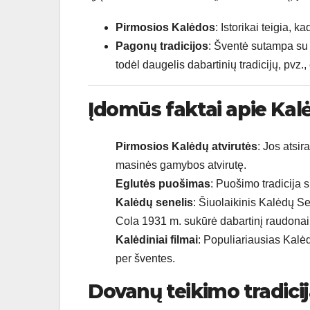
Pirmosios Kalėdos
: Istorikai teigia,
Pagonų tradicijos
: Šventė sutampa su
todėl daugelis dabartinių tradicijų, pvz.
Įdomūs faktai apie Kal
Pirmosios Kalėdų atvirutės
: Jos atsi
masinės gamybos atvirutę.
Eglutės puošimas
: Puošimo tradicija s
Kalėdų senelis
: Šiuolaikinis Kalėdų Se
Cola 1931 m. sukūrė dabartinį raudonai 
Kalėdiniai filmai
: Populiariausias Kalė
per šventes.
Dovanų teikimo tradici