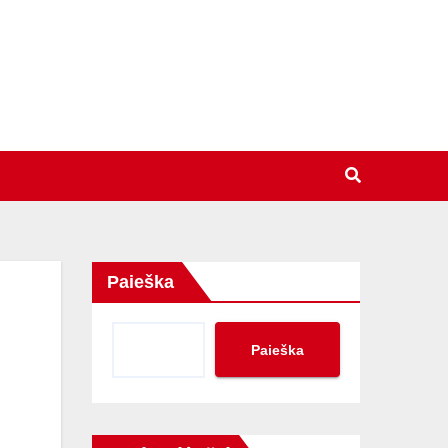
Paieška
Paieška