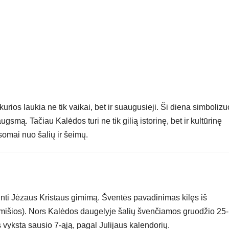
urios laukia ne tik vaikai, bet ir suaugusieji. Ši diena simbolizu
smą. Tačiau Kalėdos turi ne tik gilią istorinę, bet ir kultūrinę
usomai nuo šalių ir šeimų.
ninti Jėzaus Kristaus gimimą. Šventės pavadinimas kilęs iš
 mišios). Nors Kalėdos daugelyje šalių švenčiamos gruodžio 25-
os vyksta sausio 7-ąją, pagal Julijaus kalendorių.