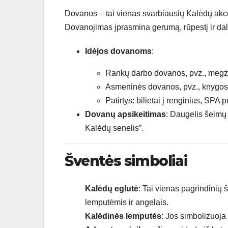
Dovanos – tai vienas svarbiausių Kalėdų akcen
Dovanojimas įprasmina gerumą, rūpestį ir dali
Idėjos dovanoms
:
Rankų darbo dovanos, pvz., megztin
Asmeninės dovanos, pvz., knygos s
Patirtys: bilietai į renginius, SPA
Dovanų apsikeitimas
: Daugelis šeimų
Kalėdų senelis”.
Šventės simboliai
Kalėdų eglutė
: Tai vienas pagrindinių 
lemputėmis ir angelais.
Kalėdinės lemputės
: Jos simbolizuoja 