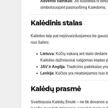
Advento vainikas
: Jis susideda iš ket
simbolizuojant pasiruošimą Kalėdoms.
Kalėdinis stalas
Kalėdos taip pat neįsivaizduojamos be gausiai
nuo šalies:
Lietuva
: Kūčių vakarą ant stalo dedami 
Kalėdas dažniausiai valgomas keptas pa
JAV ir Anglija
: Tradicinis patiekalas yr
Lenkija
: Kūčios yra neatsiejamos nuo b
Kalėdų prasmė
Svarbiausia Kalėdų žinutė – ne tik dovanos ar i