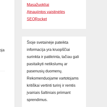
Masažuokliai
Atnaujintos vaistinėlės
SEORocket
Šioje svetainėje pateikta
informacija yra kruopščiai
oja
surinkta ir patikrinta, tačiau gali
pasitaikyti netikslumų ar
pasenusių duomenų.
Rekomenduojame vartotojams
kritiškai vertinti turinį ir remtis
įvairiais šaltiniais priimant
sprendimus.