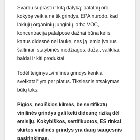
Svarbu suprasti ir kitą dalyką: patalpų oro
kokybę veikia ne tik grindys. EPA nurodo, kad
lakiųjų organinių junginių, arba VOC,
koncentracija patalpose dažnai būna kelis
kartus didesnė nei lauke, nes ją lemia įvairūs
šaltiniai: statybinės medžiagos, dažai, valikliai,
baldai ir kiti produktai.
Todėl teiginys „vinilinės grindys kenkia
sveikatai“ yra per platus. Tikslesnis atsakymas
būtų toks:
Pigios, neaiškios kilmės, be sertifikatų
vinilinės grindys gali kelti didesnę riziką dėl
emisijų. Kokybiškos, sertifikuotos, ES rinkai
skirtos vinilinės grindys yra daug saugesnis
pasirinkimas.