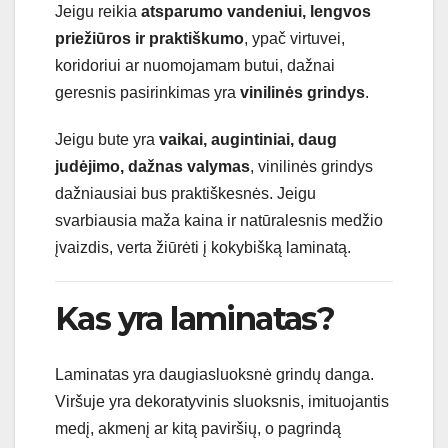
Jeigu reikia
atsparumo vandeniui, lengvos
priežiūros ir praktiškumo
, ypač virtuvei,
koridoriui ar nuomojamam butui, dažnai
geresnis pasirinkimas yra
vinilinės grindys
.
Jeigu bute yra
vaikai, augintiniai, daug
judėjimo, dažnas valymas
, vinilinės grindys
dažniausiai bus praktiškesnės. Jeigu
svarbiausia maža kaina ir natūralesnis medžio
įvaizdis, verta žiūrėti į kokybišką laminatą.
Kas yra laminatas?
Laminatas yra daugiasluoksnė grindų danga.
Viršuje yra dekoratyvinis sluoksnis, imituojantis
medį, akmenį ar kitą paviršių, o pagrindą