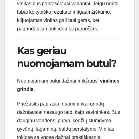
vinilas bus paprasčiausi variantai. Jeigu norite
labai kokybiško rezultato ir ilgaamžiškumo,
klijuojamas vinilas gali būti geras, bet
pagrindas turi būti idealiai paruoštas.
Kas geriau
nuomojamam butui?
Nuomojamam butui dažnai rinkčiausi
vinilines
grindis
.
Priežastis paprasta: nuomininkai grindų
dažniausiai nesaugo taip, kaip savininkas. Bus
daugiau vandens, purvo, kėdžių stumdymo,
gyvūnų, lagaminų, baldų perstatymo. Vinilas
tokiose sąlygose dažnai praktiškesnis.