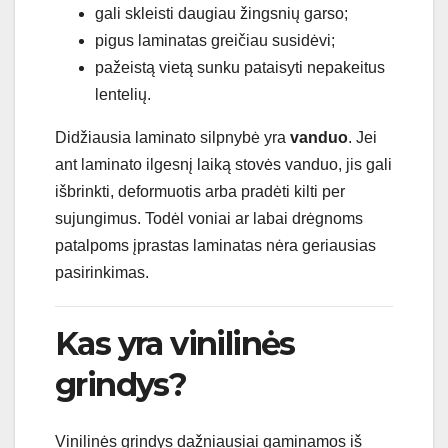
gali skleisti daugiau žingsnių garso;
pigus laminatas greičiau susidėvi;
pažeistą vietą sunku pataisyti nepakeitus
lentelių.
Didžiausia laminato silpnybė yra
vanduo
. Jei
ant laminato ilgesnį laiką stovės vanduo, jis gali
išbrinkti, deformuotis arba pradėti kilti per
sujungimus. Todėl voniai ar labai drėgnoms
patalpoms įprastas laminatas nėra geriausias
pasirinkimas.
Kas yra vinilinės
grindys?
Vinilinės grindys dažniausiai gaminamos iš