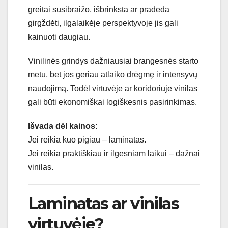
greitai susibraižo, išbrinksta ar pradeda
girgždėti, ilgalaikėje perspektyvoje jis gali
kainuoti daugiau.
Vinilinės grindys dažniausiai brangesnės starto
metu, bet jos geriau atlaiko drėgmę ir intensyvų
naudojimą. Todėl virtuvėje ar koridoriuje vinilas
gali būti ekonomiškai logiškesnis pasirinkimas.
Išvada dėl kainos:
Jei reikia kuo pigiau – laminatas.
Jei reikia praktiškiau ir ilgesniam laikui – dažnai
vinilas.
Laminatas ar vinilas
virtuvėje?