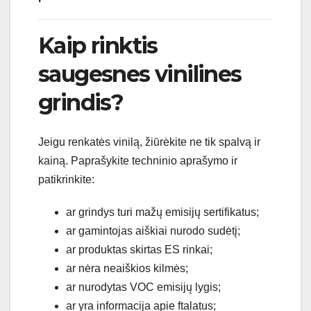
Kaip rinktis
saugesnes vinilines
grindis?
Jeigu renkatės vinilą, žiūrėkite ne tik spalvą ir
kainą. Paprašykite techninio aprašymo ir
patikrinkite:
ar grindys turi mažų emisijų sertifikatus;
ar gamintojas aiškiai nurodo sudėtį;
ar produktas skirtas ES rinkai;
ar nėra neaiškios kilmės;
ar nurodytas VOC emisijų lygis;
ar yra informacija apie ftalatus;