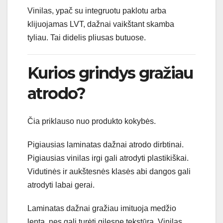
Vinilas, ypač su integruotu paklotu arba
klijuojamas LVT, dažnai vaikštant skamba
tyliau. Tai didelis pliusas butuose.
Kurios grindys gražiau
atrodo?
Čia priklauso nuo produkto kokybės.
Pigiausias laminatas dažnai atrodo dirbtinai.
Pigiausias vinilas irgi gali atrodyti plastikiškai.
Vidutinės ir aukštesnės klasės abi dangos gali
atrodyti labai gerai.
Laminatas dažnai gražiau imituoja medžio
lentą, nes gali turėti gilesnę tekstūrą. Vinilas