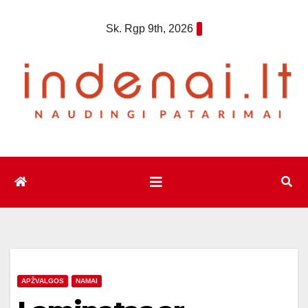
Eiti
Sk. Rgp 9th, 2026
prie
turinio
APŽVALGOS
NAMAI