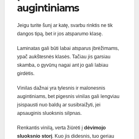
augintiniams
Jeigu turite šunį ar katę, svarbu rinktis ne tik
dangos tipą, bet ir jos atsparumo klasę.
Laminatas gali būti labai atsparus įbrėžimams,
ypač aukštesnės klasės. Tačiau jis garsiau
skamba, o gyvūnų nagai ant jo gali labiau
girdėtis.
Vinilas dažnai yra tylesnis ir malonesnis
augintiniams, bet pigesnis vinilas gali lengviau
įsispausti nuo baldų ar susibraižyti, jei
apsauginis sluoksnis silpnas.
Renkantis vinilą, verta žiūrėti į
dėvimojo
sluoksnio storį
. Kuo jis didesnis, tuo geriau