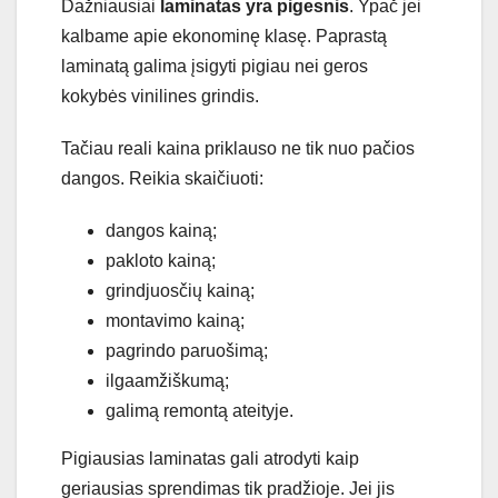
Dažniausiai
laminatas yra pigesnis
. Ypač jei
kalbame apie ekonominę klasę. Paprastą
laminatą galima įsigyti pigiau nei geros
kokybės vinilines grindis.
Tačiau reali kaina priklauso ne tik nuo pačios
dangos. Reikia skaičiuoti:
dangos kainą;
pakloto kainą;
grindjuosčių kainą;
montavimo kainą;
pagrindo paruošimą;
ilgaamžiškumą;
galimą remontą ateityje.
Pigiausias laminatas gali atrodyti kaip
geriausias sprendimas tik pradžioje. Jei jis