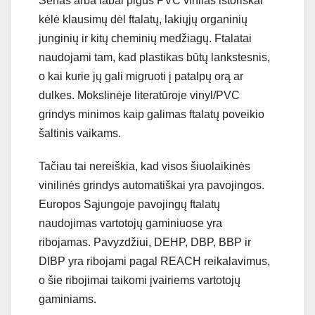
Senas arba labai pigus PVC vinilas istoriškai
kėlė klausimų dėl ftalatų, lakiųjų organinių
junginių ir kitų cheminių medžiagų. Ftalatai
naudojami tam, kad plastikas būtų lankstesnis,
o kai kurie jų gali migruoti į patalpų orą ar
dulkes. Mokslinėje literatūroje vinyl/PVC
grindys minimos kaip galimas ftalatų poveikio
šaltinis vaikams.
Tačiau tai nereiškia, kad visos šiuolaikinės
vinilinės grindys automatiškai yra pavojingos.
Europos Sąjungoje pavojingų ftalatų
naudojimas vartotojų gaminiuose yra
ribojamas. Pavyzdžiui, DEHP, DBP, BBP ir
DIBP yra ribojami pagal REACH reikalavimus,
o šie ribojimai taikomi įvairiems vartotojų
gaminiams.