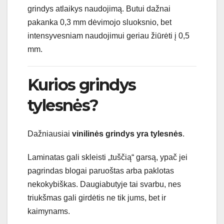
grindys atlaikys naudojimą. Butui dažnai
pakanka 0,3 mm dėvimojo sluoksnio, bet
intensyvesniam naudojimui geriau žiūrėti į 0,5
mm.
Kurios grindys
tylesnės?
Dažniausiai
vinilinės grindys yra tylesnės
.
Laminatas gali skleisti „tuščią“ garsą, ypač jei
pagrindas blogai paruoštas arba paklotas
nekokybiškas. Daugiabutyje tai svarbu, nes
triukšmas gali girdėtis ne tik jums, bet ir
kaimynams.