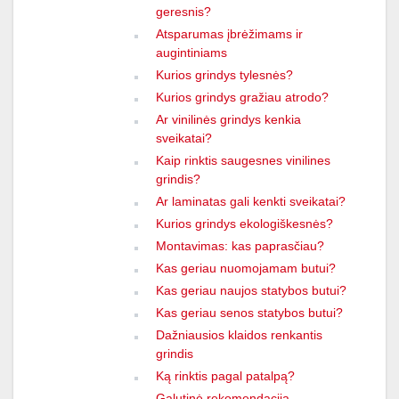
geresnis?
Atsparumas įbrėžimams ir
augintiniams
Kurios grindys tylesnės?
Kurios grindys gražiau atrodo?
Ar vinilinės grindys kenkia
sveikatai?
Kaip rinktis saugesnes vinilines
grindis?
Ar laminatas gali kenkti sveikatai?
Kurios grindys ekologiškesnės?
Montavimas: kas paprasčiau?
Kas geriau nuomojamam butui?
Kas geriau naujos statybos butui?
Kas geriau senos statybos butui?
Dažniausios klaidos renkantis
grindis
Ką rinktis pagal patalpą?
Galutinė rekomendacija