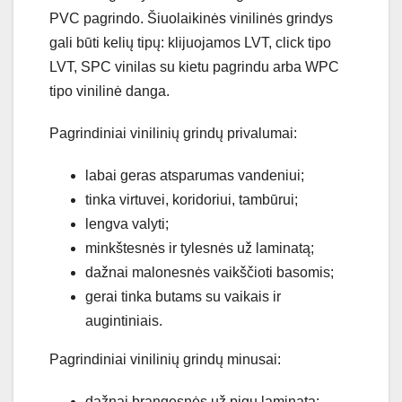
PVC pagrindo. Šiuolaikinės vinilinės grindys
gali būti kelių tipų: klijuojamos LVT, click tipo
LVT, SPC vinilas su kietu pagrindu arba WPC
tipo vinilinė danga.
Pagrindiniai vinilinių grindų privalumai:
labai geras atsparumas vandeniui;
tinka virtuvei, koridoriui, tambūrui;
lengva valyti;
minkštesnės ir tylesnės už laminatą;
dažnai malonesnės vaikščioti basomis;
gerai tinka butams su vaikais ir
augintiniais.
Pagrindiniai vinilinių grindų minusai:
dažnai brangesnės už pigų laminatą;