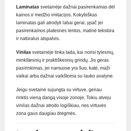
Laminatas
svetainėje dažnai pasirenkamas dėl
kainos ir medžio imitacijos. Kokybiškas
laminatas gali atrodyti labai gerai, ypač jei
pasirenkamos platesnės lentos, matinė tekstūra
ir natūralus atspalvis.
Vinilas
svetainėje tinka tada, kai norisi tylesnių,
minkštesnių ir praktiškesnių grindų. Jis geras
pasirinkimas, jei namuose yra šuo, katė, maži
vaikai arba dažnai vaikštoma su lauko avalyne.
Jeigu svetainė sujungta su virtuve, geriau
rinktis vieną dangą visoje zonoje. Tokiu atveju
vinilas dažnai atrodo logiškiau, nes virtuvės
zona gaus daugiau drėgmės.