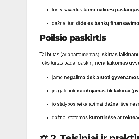
turi visavertes
komunalines paslauga
dažnai turi
dideles bankų finansavim
Poilsio paskirtis
Tai butas (ar apartamentas),
skirtas laikinam 
Toks turtas pagal paskirtį
nėra laikomas gy
jame
negalima deklaruoti gyvenamos
jis gali būti
naudojamas tik laikinai
(pvz
jo statybos reikalavimai dažnai švelnesn
dažnai statomas
kurortinėse ar rekre
⚖️ 2. Teisiniai ir prakt