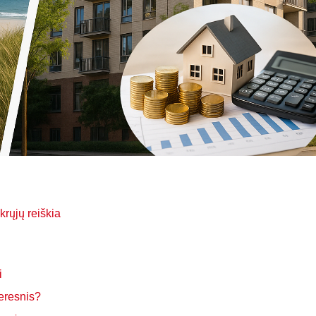
ikrųjų reiškia
i
geresnis?