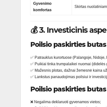
Gyvenimo
Skirtas nuolatinia
komfortas
💰 3. Investicinis asp
Poilsio paskirties butas
✅ Patrauklus kurortuose (Palangoje, Nidoje,
✅ Puikiai tinka trumpalaikei nuomai (didelės 
✅ Mažesnis plotas, dažnai žemesnė kaina už 
✅ Lankstus panaudojimas poilsiui ir investicij
Poilsio paskirties buta
❌ Negalima deklaruoti gyvenamos vietos;