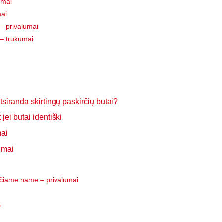
umai
mai
– privalumai
– trūkumai
siranda skirtingų paskirčių butai?
 jei butai identiški
mai
umai
pačiame name – privalumai
?