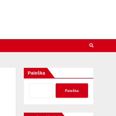
Paieška
Paieška