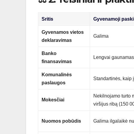
Sritis
Gyvenamoji paskir
Gyvenamos vietos
Galima
deklaravimas
Banko
Lengvai gaunamas,
finansavimas
Komunalinės
Standartinės, kaip
paslaugos
Nekilnojamo turto 
Mokesčiai
viršijus ribą (150 0
Nuomos pobūdis
Galima ilgalaikė 