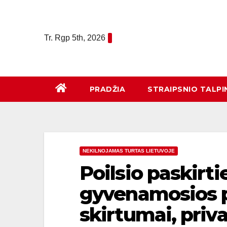
Eiti
prie
turinio
Tr. Rgp 5th, 2026
PRADŽIA
STRAIPSNIO TALPI
NEKILNOJAMAS TURTAS LIETUVOJE
Poilsio paskirti
gyvenamosios p
skirtumai, priva