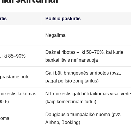
tis
Poilsio paskirtis
Negalima
Dažnai ribotas – iki 50–70%, kai kurie
 iki 85–90%
bankai išvis nefinansuoja
Gali būti brangesnės ar ribotos (pvz.,
 įprastame bute
pagal poilsio zonų tarifus)
mokestis taikomas
NT mokestis gali būti taikomas visai verte
00 €)
(kaip komerciniam turtui)
Daugiausia trumpalaikė nuoma (pvz.
nuoma
Airbnb, Booking)