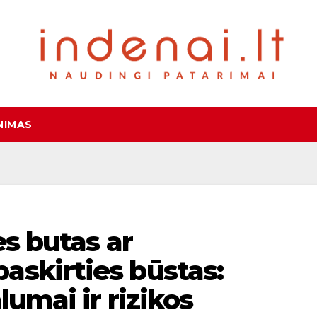
NIMAS
es butas ar
askirties būstas:
lumai ir rizikos