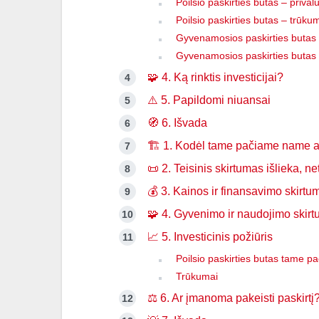
Poilsio paskirties butas – prival
Poilsio paskirties butas – trūku
Gyvenamosios paskirties butas 
Gyvenamosios paskirties butas 
🧩 4. Ką rinktis investicijai?
⚠️ 5. Papildomi niuansai
🧭 6. Išvada
🏗️ 1. Kodėl tame pačiame name at
📜 2. Teisinis skirtumas išlieka, net
💰 3. Kainos ir finansavimo skirtu
🧩 4. Gyvenimo ir naudojimo skirt
📈 5. Investicinis požiūris
Poilsio paskirties butas tame 
Trūkumai
⚖️ 6. Ar įmanoma pakeisti paskirtį