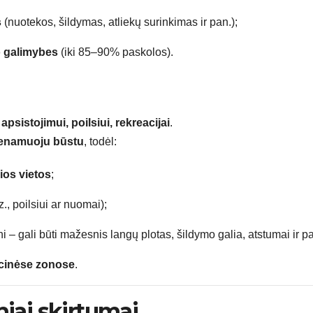
s
(nuotekos, šildymas, atliekų surinkimas ir pan.);
o galimybes
(iki 85–90% paskolos).
apsistojimui, poilsiui, rekreacijai
.
venamuoju būstu
, todėl:
ios vietos
;
., poilsiui ar nuomai);
i – gali būti mažesnis langų plotas, šildymo galia, atstumai ir pa
acinėse zonose
.
iniai skirtumai