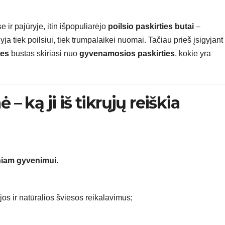
 ir pajūryje, itin išpopuliarėjo
poilsio paskirties butai
–
a tiek poilsiui, tiek trumpalaikei nuomai. Tačiau prieš įsigyjant
ies
būstas skiriasi nuo
gyvenamosios paskirties
, kokie yra
 – ką ji iš tikrųjų reiškia
iniam gyvenimui
.
ijos ir natūralios šviesos reikalavimus;