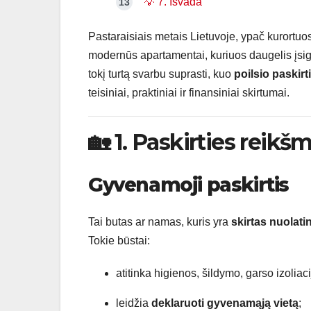
💡 7. Išvada
Pastaraisiais metais Lietuvoje, ypač kurortuose
modernūs apartamentai, kuriuos daugelis įsigyj
tokį turtą svarbu suprasti, kuo
poilsio paskirt
teisiniai, praktiniai ir finansiniai skirtumai.
🏡 1. Paskirties reikšmė
Gyvenamoji paskirtis
Tai butas ar namas, kuris yra
skirtas nuolat
Tokie būstai:
atitinka higienos, šildymo, garso izoliac
leidžia
deklaruoti gyvenamąją vietą
;