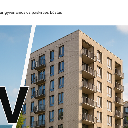
s ar gyvenamosios paskirties būstas