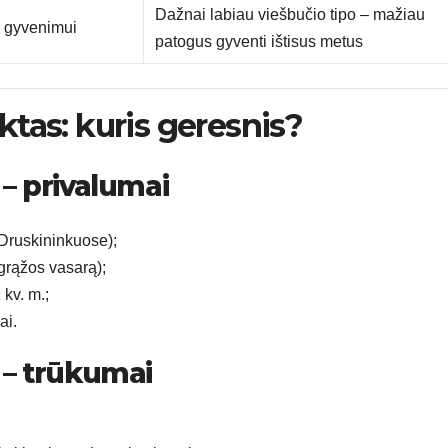
Dažnai labiau viešbučio tipo – mažiau
m gyvenimui
patogus gyventi ištisus metus
ektas: kuris geresnis?
 – privalumai
 Druskininkuose);
grąžos vasarą);
kv. m.;
ai.
s – trūkumai