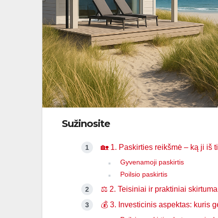
Sužinosite
🏡 1. Paskirties reikšmė – ką ji iš t
Gyvenamoji paskirtis
Poilsio paskirtis
⚖️ 2. Teisiniai ir praktiniai skirtuma
💰 3. Investicinis aspektas: kuris 