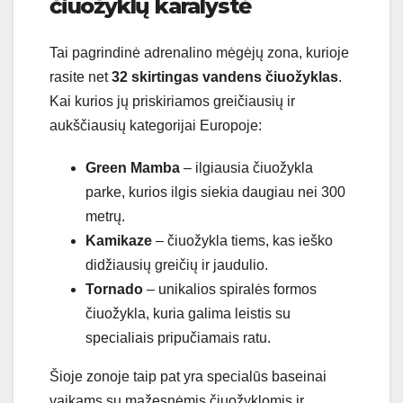
čiuožyklų karalystė
Tai pagrindinė adrenalino mėgėjų zona, kurioje
rasite net
32 skirtingas vandens čiuožyklas
.
Kai kurios jų priskiriamos greičiausių ir
aukščiausių kategorijai Europoje:
Green Mamba
– ilgiausia čiuožykla
parke, kurios ilgis siekia daugiau nei 300
metrų.
Kamikaze
– čiuožykla tiems, kas ieško
didžiausių greičių ir jaudulio.
Tornado
– unikalios spiralės formos
čiuožykla, kuria galima leistis su
specialiais pripučiamais ratu.
Šioje zonoje taip pat yra specialūs baseinai
vaikams su mažesnėmis čiuožyklomis ir