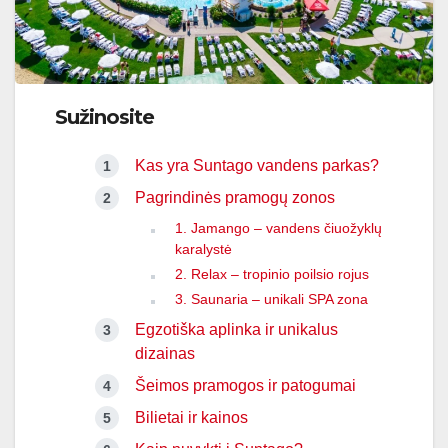
Sužinosite
Kas yra Suntago vandens parkas?
Pagrindinės pramogų zonos
1. Jamango – vandens čiuožyklų
karalystė
2. Relax – tropinio poilsio rojus
3. Saunaria – unikali SPA zona
Egzotiška aplinka ir unikalus
dizainas
Šeimos pramogos ir patogumai
Bilietai ir kainos