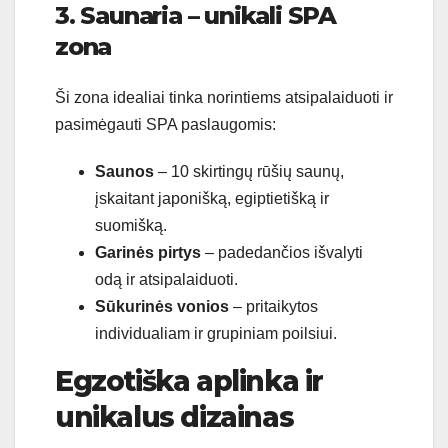
3. Saunaria – unikali SPA
zona
Ši zona idealiai tinka norintiems atsipalaiduoti ir
pasimėgauti SPA paslaugomis:
Saunos
– 10 skirtingų rūšių saunų,
įskaitant japonišką, egiptietišką ir
suomišką.
Garinės pirtys
– padedančios išvalyti
odą ir atsipalaiduoti.
Sūkurinės vonios
– pritaikytos
individualiam ir grupiniam poilsiui.
Egzotiška aplinka ir
unikalus dizainas