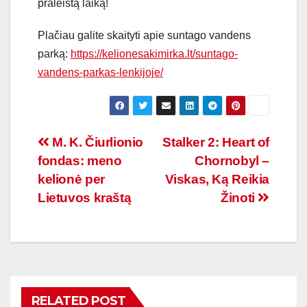
praleistą laiką!
Plačiau galite skaityti apie suntago vandens
parką:
https://kelionesakimirka.lt/suntago-
vandens-parkas-lenkijoje/
Navigacija
M. K. Čiurlionio
Stalker 2: Heart of
fondas: meno
Chornobyl –
tarp
kelionė per
Viskas, Ką Reikia
įrašų
Lietuvos kraštą
Žinoti
RELATED POST