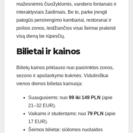
mažesnėmis čiuožyklomis, vandens fontanais ir
interaktyviais žaidimais. Be to, parke įrengti
patogūs persirengimo kambariai, restoranai ir
poilsio zonos, leidžiančios visai šeimai praleisti
visą dieną be rūpesčių.
Bilietai ir kainos
Bilietų kainos priklauso nuo pasirinktos zonos,
sezono ir apsilankymo trukmės. Vidutiniškai
vienos dienos bilietas kainuoja:
Suaugusiems: nuo
99 iki 149 PLN
(apie
21–32 EUR).
Vaikams ir studentams: nuo
79 PLN
(apie
17 EUR).
Šeimos bilietai: siūlomos nuolaidos