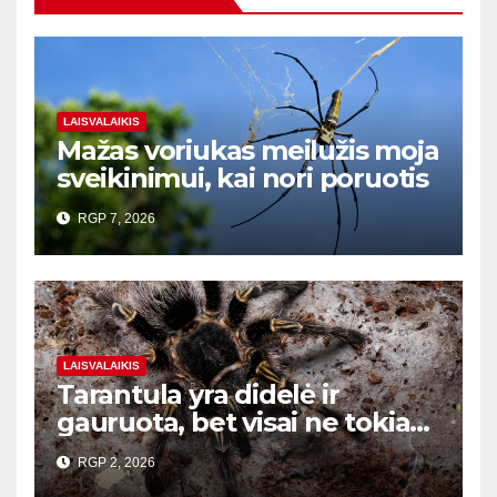
LAISVALAIKIS
Mažas voriukas meilužis moja
sveikinimui, kai nori poruotis
RGP 7, 2026
LAISVALAIKIS
Tarantula yra didelė ir
gauruota, bet visai ne tokia
baisi
RGP 2, 2026