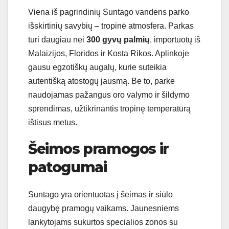
Viena iš pagrindinių Suntago vandens parko
išskirtinių savybių – tropinė atmosfera. Parkas
turi daugiau nei
300 gyvų palmių
, importuotų iš
Malaizijos, Floridos ir Kosta Rikos. Aplinkoje
gausu egzotiškų augalų, kurie suteikia
autentišką atostogų jausmą. Be to, parke
naudojamas pažangus oro valymo ir šildymo
sprendimas, užtikrinantis tropinę temperatūrą
ištisus metus.
Šeimos pramogos ir
patogumai
Suntago yra orientuotas į šeimas ir siūlo
daugybę pramogų vaikams. Jaunesniems
lankytojams sukurtos specialios zonos su