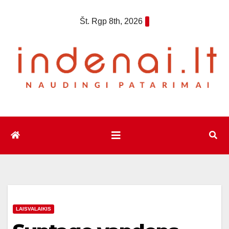
Eiti
Št. Rgp 8th, 2026
prie
turinio
LAISVALAIKIS