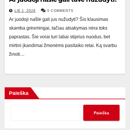
LIE 1, 2026
0 COMMENTS
Ar juodoji našlė gali jus nužudyti? Šis klausimas
skamba grėsmingai, tačiau atsakymas nėra toks
paprastas. Šie vorai turi labai stiprius nuodus, bet
mirtini įkandimai žmonėms pasitaiko retai. Ką svarbu
žinoti…
Paieška
Paieška