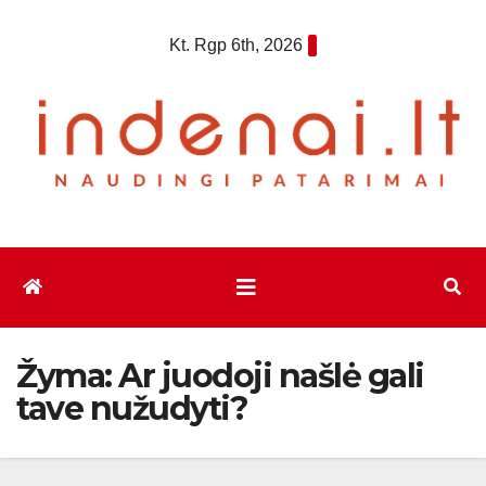
Eiti
Kt. Rgp 6th, 2026
prie
turinio
Žyma:
Ar juodoji našlė gali
tave nužudyti?