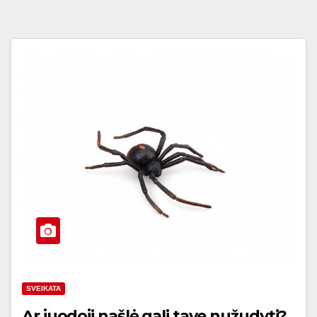
SVEIKATA
Ar juodoji našlė gali tave nužudyti?