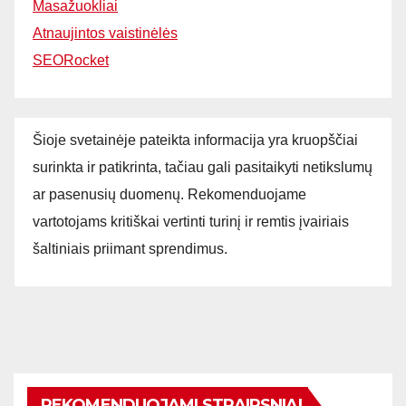
Masažuokliai
Atnaujintos vaistinėlės
SEORocket
Šioje svetainėje pateikta informacija yra kruopščiai
surinkta ir patikrinta, tačiau gali pasitaikyti netikslumų
ar pasenusių duomenų. Rekomenduojame
vartotojams kritiškai vertinti turinį ir remtis įvairiais
šaltiniais priimant sprendimus.
REKOMENDUOJAMI STRAIPSNIAI