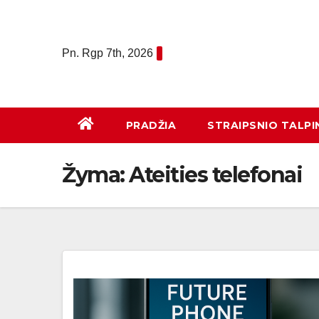
Eiti
prie
turinio
Pn. Rgp 7th, 2026
PRADŽIA
STRAIPSNIO TALPI
Žyma:
Ateities telefonai