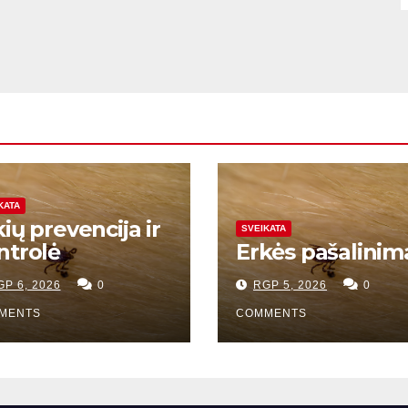
KATA
ių prevencija ir
SVEIKATA
ntrolė
Erkės pašalinim
GP 6, 2026
0
RGP 5, 2026
0
MENTS
COMMENTS