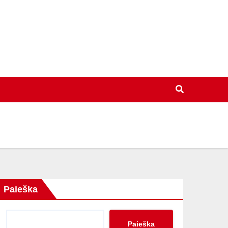
Paieška
Paieška