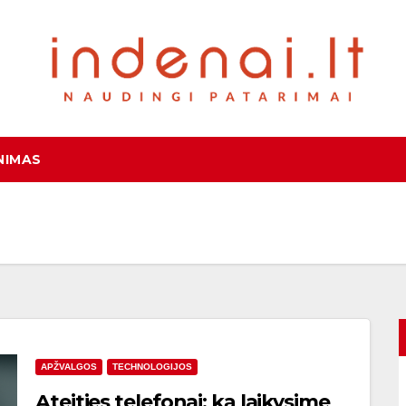
NIMAS
APŽVALGOS
TECHNOLOGIJOS
Ateities telefonai: ką laikysime