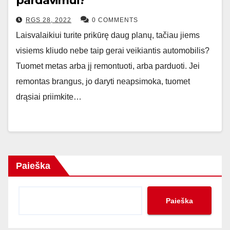
pardavimui?
RGS 28, 2022
0 COMMENTS
Laisvalaikiui turite prikūrę daug planų, tačiau jiems
visiems kliudo nebe taip gerai veikiantis automobilis?
Tuomet metas arba jį remontuoti, arba parduoti. Jei
remontas brangus, jo daryti neapsimoka, tuomet
drąsiai priimkite…
Paieška
Paieška