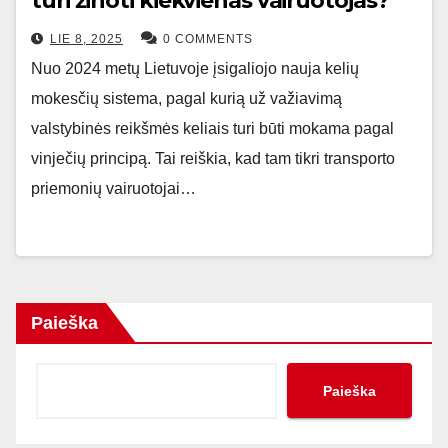
turi žinoti kiekvienas vairuotojas?
LIE 8, 2025
0 COMMENTS
Nuo 2024 metų Lietuvoje įsigaliojo nauja kelių
mokesčių sistema, pagal kurią už važiavimą
valstybinės reikšmės keliais turi būti mokama pagal
vinječių principą. Tai reiškia, kad tam tikri transporto
priemonių vairuotojai…
Paieška
Paieška