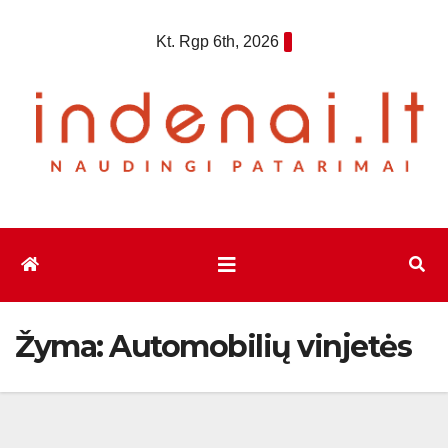
Eiti
Kt. Rgp 6th, 2026
prie
turinio
Žyma:
Automobilių vinjetės