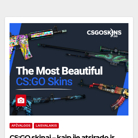
APŽVALGOS
LAISVALAIKIS
CS:GO skinai – kaip jie atsirado ir