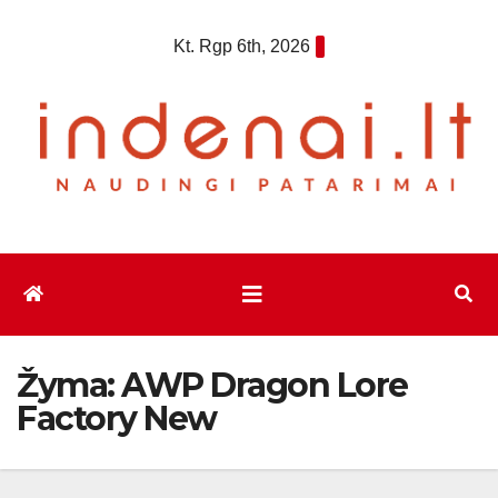
Eiti
Kt. Rgp 6th, 2026
prie
turinio
Žyma:
AWP Dragon Lore
Factory New