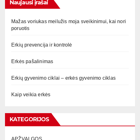
Naujausi įrašai
Mažas voriukas meilužis moja sveikinimui, kai nori
poruotis
Erkių prevencija ir kontrolė
Erkės pašalinimas
Erkių gyvenimo ciklai – erkės gyvenimo ciklas
Kaip veikia erkės
KATEGORIJOS
APŽVALGOS