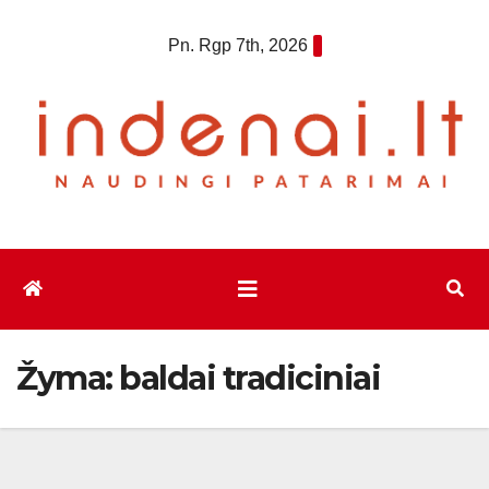
Eiti
Pn. Rgp 7th, 2026
prie
turinio
Žyma:
baldai tradiciniai