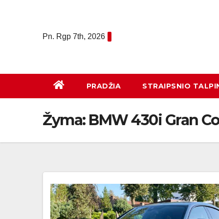
Eiti
prie
turinio
Pn. Rgp 7th, 2026
PRADŽIA
STRAIPSNIO TALPI
Žyma:
BMW 430i Gran C