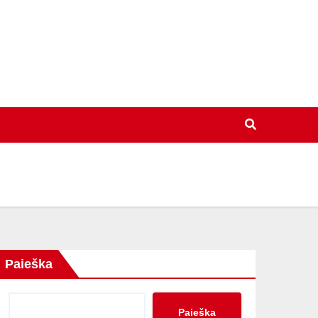
Paieška
Paieška