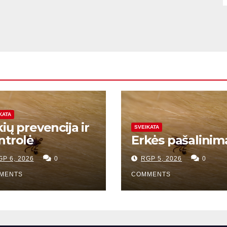
KATA
ių prevencija ir
SVEIKATA
ntrolė
Erkės pašalinim
GP 6, 2026
0
RGP 5, 2026
0
MENTS
COMMENTS