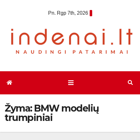
Eiti
Pn. Rgp 7th, 2026
prie
turinio
Žyma:
BMW modelių
trumpiniai