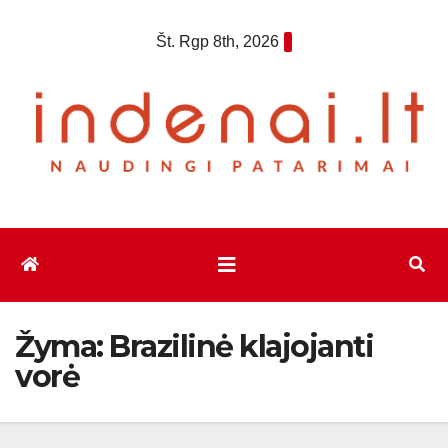
Eiti
Št. Rgp 8th, 2026
prie
turinio
Žyma:
Brazilinė klajojanti
vorė