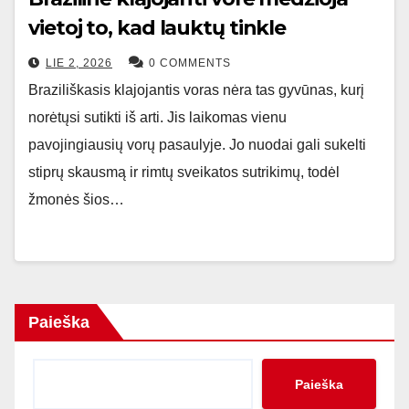
vietoj to, kad lauktų tinkle
LIE 2, 2026
0 COMMENTS
Braziliškasis klajojantis voras nėra tas gyvūnas, kurį
norėtųsi sutikti iš arti. Jis laikomas vienu
pavojingiausių vorų pasaulyje. Jo nuodai gali sukelti
stiprų skausmą ir rimtų sveikatos sutrikimų, todėl
žmonės šios…
Paieška
Paieška