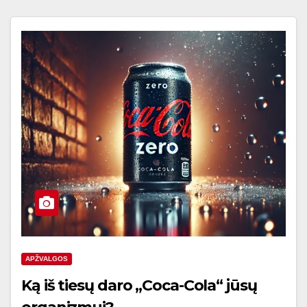
APŽVALGOS
Ką iš tiesų daro „Coca-Cola“ jūsų