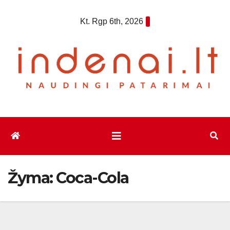
Eiti
Kt. Rgp 6th, 2026
prie
turinio
Žyma:
Coca-Cola