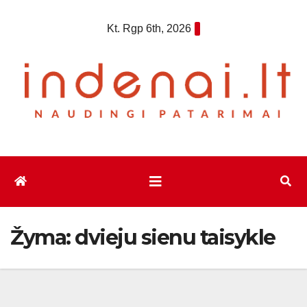
Eiti
Kt. Rgp 6th, 2026
prie
turinio
Žyma:
dvieju sienu taisykle