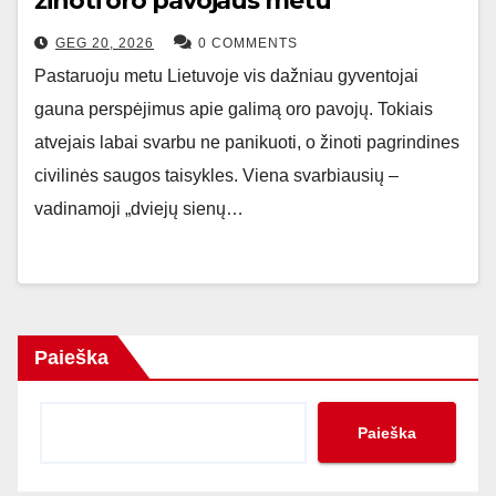
žinoti oro pavojaus metu
GEG 20, 2026
0 COMMENTS
Pastaruoju metu Lietuvoje vis dažniau gyventojai
gauna perspėjimus apie galimą oro pavojų. Tokiais
atvejais labai svarbu ne panikuoti, o žinoti pagrindines
civilinės saugos taisykles. Viena svarbiausių –
vadinamoji „dviejų sienų…
Paieška
Paieška