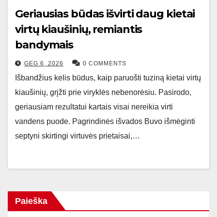
Geriausias būdas išvirti daug kietai
virtų kiaušinių, remiantis
bandymais
GEG 6, 2026
0 COMMENTS
Išbandžius kelis būdus, kaip paruošti tuziną kietai virtų
kiaušinių, grįžti prie viryklės nebenorėsiu. Pasirodo,
geriausiam rezultatui kartais visai nereikia virti
vandens puode. Pagrindinės išvados Buvo išmėginti
septyni skirtingi virtuvės prietaisai,…
Paieška