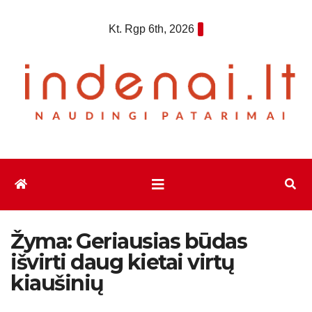
Eiti
Kt. Rgp 6th, 2026
prie
turinio
Žyma:
Geriausias būdas
išvirti daug kietai virtų
kiaušinių