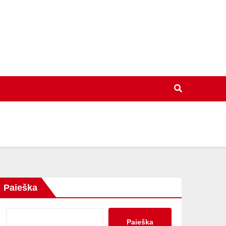
Paieška
Paieška