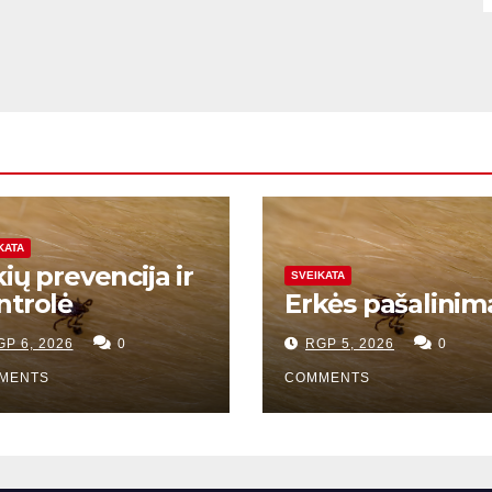
KATA
ių prevencija ir
SVEIKATA
ntrolė
Erkės pašalinim
GP 6, 2026
0
RGP 5, 2026
0
MENTS
COMMENTS