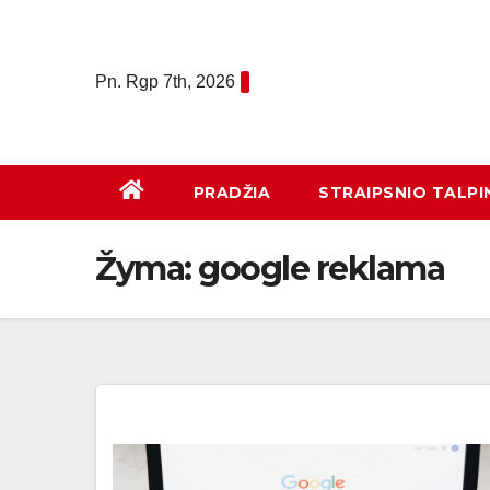
Eiti
prie
turinio
Pn. Rgp 7th, 2026
PRADŽIA
STRAIPSNIO TALPI
Žyma:
google reklama