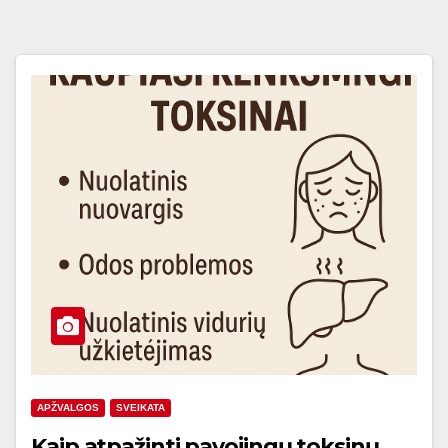
APŽVALGOS
SVEIKATA
Kaip atpažinti pavojingų toksinų