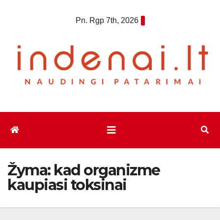
Eiti
Pn. Rgp 7th, 2026
prie
turinio
Žyma:
kad organizme
kaupiasi toksinai