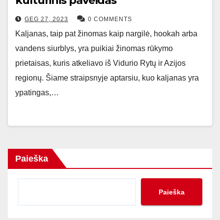
kultūrinis paveldas
GEG 27, 2023
0 COMMENTS
Kaljanas, taip pat žinomas kaip nargilė, hookah arba
vandens siurblys, yra puikiai žinomas rūkymo
prietaisas, kuris atkeliavo iš Vidurio Rytų ir Azijos
regionų. Šiame straipsnyje aptarsiu, kuo kaljanas yra
ypatingas,…
Paieška
Paieška