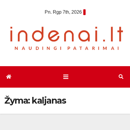
Eiti
Pn. Rgp 7th, 2026
prie
turinio
Žyma:
kaljanas