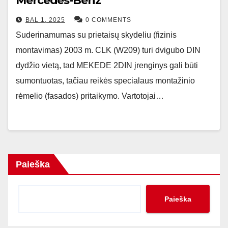
Mercedes-Benz
BAL 1, 2025
0 COMMENTS
Suderinamumas su prietaisų skydeliu (fizinis
montavimas) 2003 m. CLK (W209) turi dvigubo DIN
dydžio vietą, tad MEKEDE 2DIN įrenginys gali būti
sumontuotas, tačiau reikės specialaus montažinio
rėmelio (fasados) pritaikymo. Vartotojai…
Paieška
Paieška