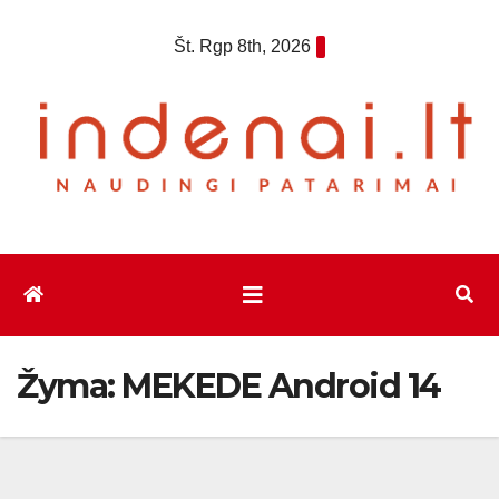
Eiti
Št. Rgp 8th, 2026
prie
turinio
Žyma:
MEKEDE Android 14