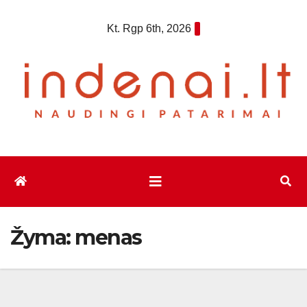
Eiti
Kt. Rgp 6th, 2026
prie
turinio
Žyma:
menas