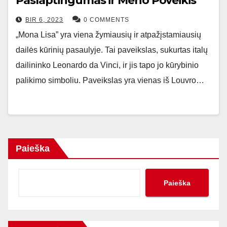
Paslaptingumas ir Meno Poveikis”
BIR 6, 2023
0 COMMENTS
„Mona Lisa” yra viena žymiausių ir atpažįstamiausių
dailės kūrinių pasaulyje. Tai paveikslas, sukurtas italų
dailininko Leonardo da Vinci, ir jis tapo jo kūrybinio
palikimo simboliu. Paveikslas yra vienas iš Louvro…
Paieška
Paieška