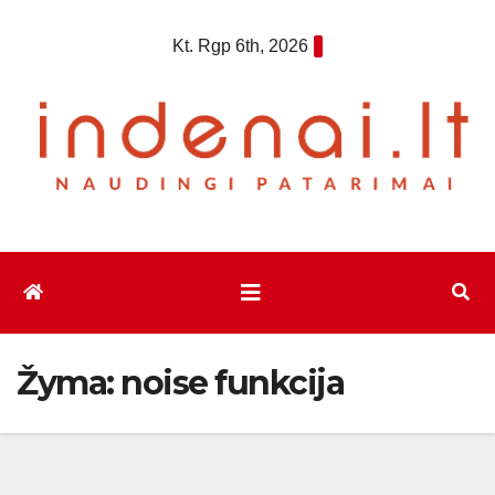
Eiti
Kt. Rgp 6th, 2026
prie
turinio
Žyma:
noise funkcija