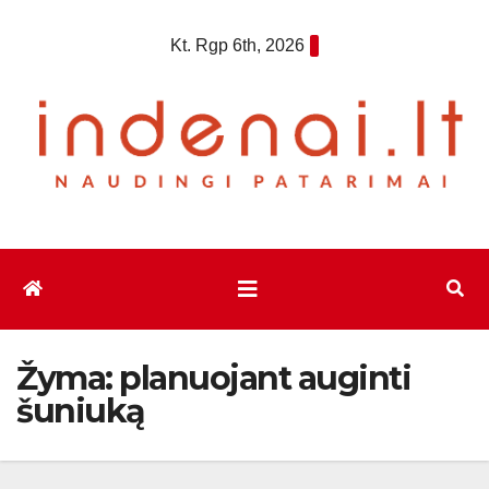
Eiti
Kt. Rgp 6th, 2026
prie
turinio
Žyma:
planuojant auginti
šuniuką