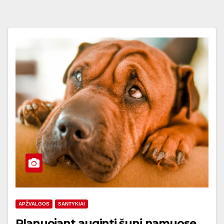
APŽVALGOS
SANTYKIAI
Planuojant auginti šunį namuose