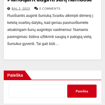
BAL 2, 2023
0 COMMENTS
Ruošiantis auginti šuniuką Svarbu atkreipti dėmesį į
keletą svarbių dalykų, kad geriau pasiruoštumėte
atsakingam šunų augintojo vaidmeniui: Namams
parengimas: būtina užtikrinti saugią ir patogią vietą
šuniukui gyventi. Tai gali būti…
Paieška
Paieška