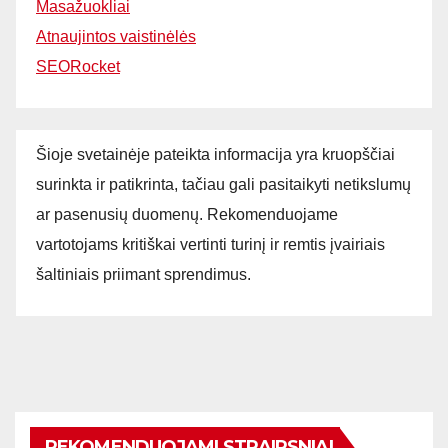
Masažuokliai
Atnaujintos vaistinėlės
SEORocket
Šioje svetainėje pateikta informacija yra kruopščiai
surinkta ir patikrinta, tačiau gali pasitaikyti netikslumų
ar pasenusių duomenų. Rekomenduojame
vartotojams kritiškai vertinti turinį ir remtis įvairiais
šaltiniais priimant sprendimus.
REKOMENDUOJAMI STRAIPSNIAI