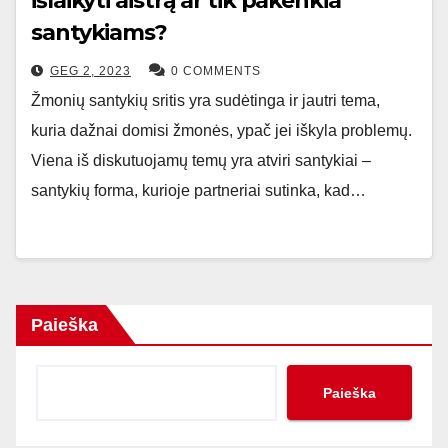
išlaikyti aistrą ar tik pakenkia
santykiams?
GEG 2, 2023
0 COMMENTS
Žmonių santykių sritis yra sudėtinga ir jautri tema,
kuria dažnai domisi žmonės, ypač jei iškyla problemų.
Viena iš diskutuojamų temų yra atviri santykiai –
santykių forma, kurioje partneriai sutinka, kad…
Paieška
Paieška