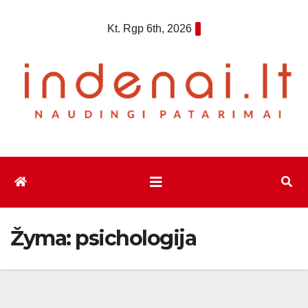
Eiti
Kt. Rgp 6th, 2026
prie
turinio
Žyma:
psichologija