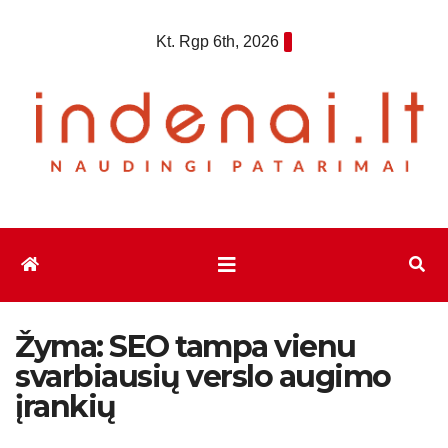
Eiti
Kt. Rgp 6th, 2026
prie
turinio
Žyma:
SEO tampa vienu
svarbiausių verslo augimo
įrankių