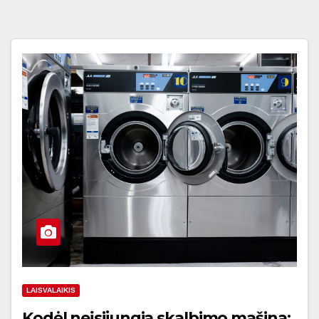
LAISVALAIKIS
Kodėl neįsijungia skalbimo mašina: