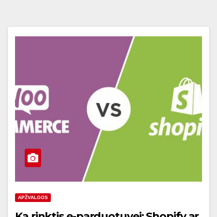
APŽVALGOS
Ką rinktis e-parduotuvei: Shopify ar