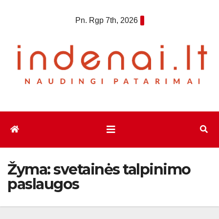
Eiti
Pn. Rgp 7th, 2026
prie
turinio
Žyma:
svetainės talpinimo
paslaugos