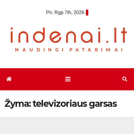
Eiti
Pn. Rgp 7th, 2026
prie
turinio
Žyma:
televizoriaus garsas