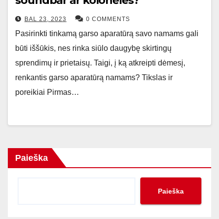
soundbar ar kolonėles?
BAL 23, 2023
0 COMMENTS
Pasirinkti tinkamą garso aparatūrą savo namams gali
būti iššūkis, nes rinka siūlo daugybę skirtingų
sprendimų ir prietaisų. Taigi, į ką atkreipti dėmesį,
renkantis garso aparatūrą namams? Tikslas ir
poreikiai Pirmas…
Paieška
Paieška