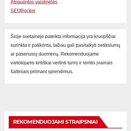
Atnaujintos vaistinėlės
SEORocket
Šioje svetainėje pateikta informacija yra kruopščiai
surinkta ir patikrinta, tačiau gali pasitaikyti netikslumų
ar pasenusių duomenų. Rekomenduojame
vartotojams kritiškai vertinti turinį ir remtis įvairiais
šaltiniais priimant sprendimus.
REKOMENDUOJAMI STRAIPSNIAI