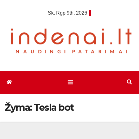
Eiti
Sk. Rgp 9th, 2026
prie
turinio
Žyma:
Tesla bot