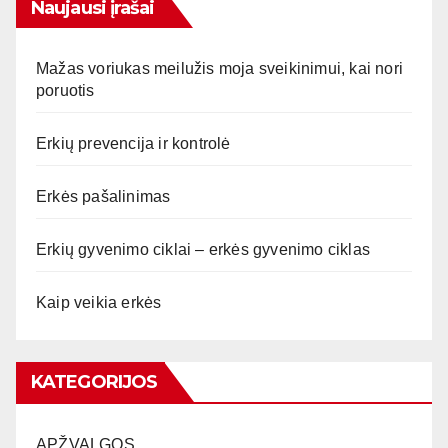
Naujausi įrašai
Mažas voriukas meilužis moja sveikinimui, kai nori
poruotis
Erkių prevencija ir kontrolė
Erkės pašalinimas
Erkių gyvenimo ciklai – erkės gyvenimo ciklas
Kaip veikia erkės
KATEGORIJOS
APŽVALGOS