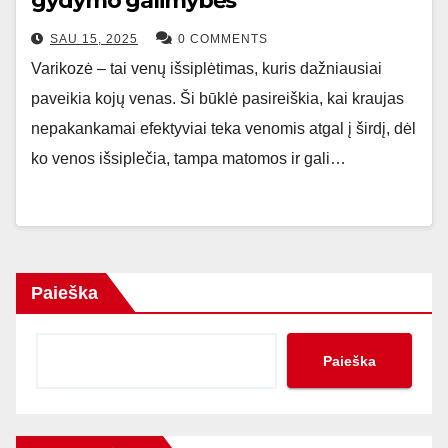
gydymo galimybės
SAU 15, 2025
0 COMMENTS
Varikozė – tai venų išsiplėtimas, kuris dažniausiai
paveikia kojų venas. Ši būklė pasireiškia, kai kraujas
nepakankamai efektyviai teka venomis atgal į širdį, dėl
ko venos išsiplečia, tampa matomos ir gali…
Paieška
Paieška