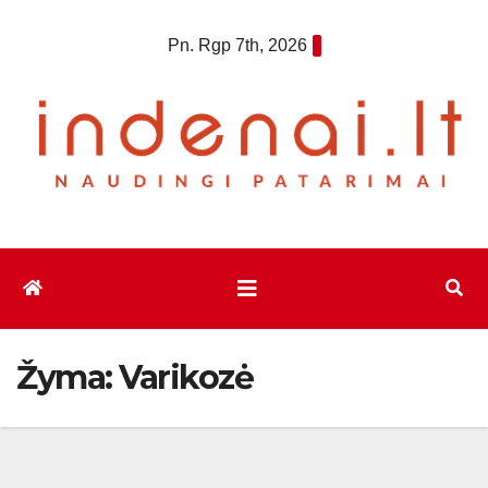
Eiti
Pn. Rgp 7th, 2026
prie
turinio
Žyma:
Varikozė