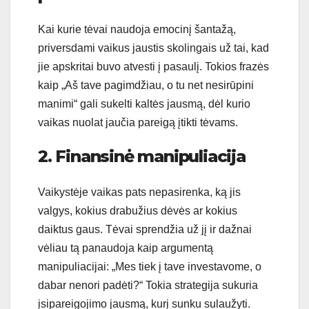
Kai kurie tėvai naudoja emocinį šantažą,
priversdami vaikus jaustis skolingais už tai, kad
jie apskritai buvo atvesti į pasaulį. Tokios frazės
kaip „Aš tave pagimdžiau, o tu net nesirūpini
manimi“ gali sukelti kaltės jausmą, dėl kurio
vaikas nuolat jaučia pareigą įtikti tėvams.
2. Finansinė manipuliacija
Vaikystėje vaikas pats nepasirenka, ką jis
valgys, kokius drabužius dėvės ar kokius
daiktus gaus. Tėvai sprendžia už jį ir dažnai
vėliau tą panaudoja kaip argumentą
manipuliacijai: „Mes tiek į tave investavome, o
dabar nenori padėti?“ Tokia strategija sukuria
įsipareigojimo jausmą, kurį sunku sulaužyti.