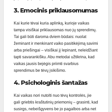
3. Emocinis priklausomumas
Kai kurie tėvai kuria aplinką, kurioje vaikas
tampa visiškai priklausomas nuo jų sprendimų.
Tai gali būti daroma dviem būdais: nuolat
žeminant ir menkinant vaiko pasitikėjimą savimi
arba priešingai – visiškai jį lepinant, neleidžiant
tapti savarankišku. Abu metodai užtikrina, kad
vaikas jausis bejėgis priimti svarbius
sprendimus be tėvų įsikišimo.
4. Psichologinis šantažas
Kai vaikas nori nutolti nuo tėvų kontrolės, jie
gali griebtis kraštutinių priemonių – grasinti, kad
susirgs, nebeišgyvens be jo pagalbos arba net