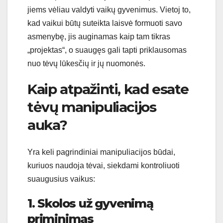
jiems vėliau valdyti vaikų gyvenimus. Vietoj to,
kad vaikui būtų suteikta laisvė formuoti savo
asmenybę, jis auginamas kaip tam tikras
„projektas“, o suaugęs gali tapti priklausomas
nuo tėvų lūkesčių ir jų nuomonės.
Kaip atpažinti, kad esate
tėvų manipuliacijos
auka?
Yra keli pagrindiniai manipuliacijos būdai,
kuriuos naudoja tėvai, siekdami kontroliuoti
suaugusius vaikus:
1. Skolos už gyvenimą
priminimas