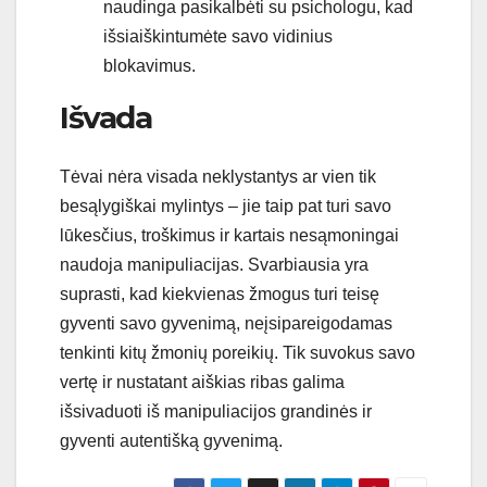
naudinga pasikalbėti su psichologu, kad
išsiaiškintumėte savo vidinius
blokavimus.
Išvada
Tėvai nėra visada neklystantys ar vien tik
besąlygiškai mylintys – jie taip pat turi savo
lūkesčius, troškimus ir kartais nesąmoningai
naudoja manipuliacijas. Svarbiausia yra
suprasti, kad kiekvienas žmogus turi teisę
gyventi savo gyvenimą, neįsipareigodamas
tenkinti kitų žmonių poreikių. Tik suvokus savo
vertę ir nustatant aiškias ribas galima
išsivaduoti iš manipuliacijos grandinės ir
gyventi autentišką gyvenimą.