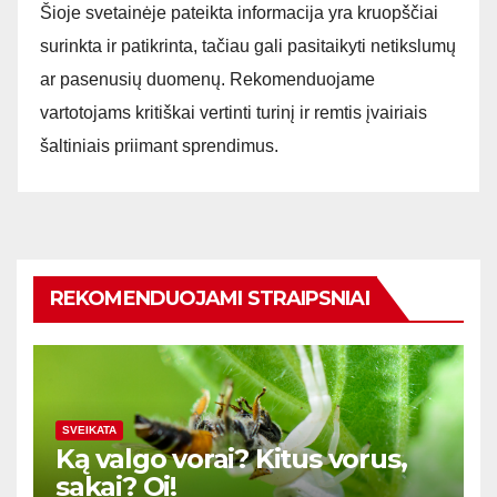
Šioje svetainėje pateikta informacija yra kruopščiai
surinkta ir patikrinta, tačiau gali pasitaikyti netikslumų
ar pasenusių duomenų. Rekomenduojame
vartotojams kritiškai vertinti turinį ir remtis įvairiais
šaltiniais priimant sprendimus.
REKOMENDUOJAMI STRAIPSNIAI
SVEIKATA
Ką valgo vorai? Kitus vorus,
sakai? Oi!