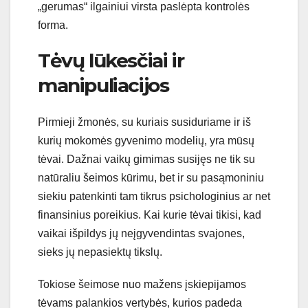
„gerumas“ ilgainiui virsta paslėpta kontrolės
forma.
Tėvų lūkesčiai ir
manipuliacijos
Pirmieji žmonės, su kuriais susiduriame ir iš
kurių mokomės gyvenimo modelių, yra mūsų
tėvai. Dažnai vaikų gimimas susijęs ne tik su
natūraliu šeimos kūrimu, bet ir su pasąmoniniu
siekiu patenkinti tam tikrus psichologinius ar net
finansinius poreikius. Kai kurie tėvai tikisi, kad
vaikai išpildys jų neįgyvendintas svajones,
sieks jų nepasiektų tikslų.
Tokiose šeimose nuo mažens įskiepijamos
tėvams palankios vertybės, kurios padeda