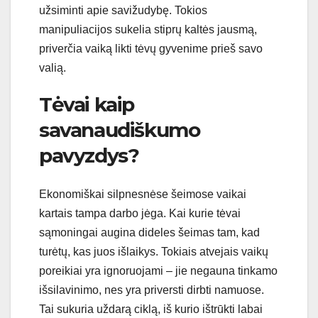
užsiminti apie savižudybę. Tokios
manipuliacijos sukelia stiprų kaltės jausmą,
priverčia vaiką likti tėvų gyvenime prieš savo
valią.
Tėvai kaip
savanaudiškumo
pavyzdys?
Ekonomiškai silpnesnėse šeimose vaikai
kartais tampa darbo jėga. Kai kurie tėvai
sąmoningai augina dideles šeimas tam, kad
turėtų, kas juos išlaikys. Tokiais atvejais vaikų
poreikiai yra ignoruojami – jie negauna tinkamo
išsilavinimo, nes yra priversti dirbti namuose.
Tai sukuria uždarą ciklą, iš kurio ištrūkti labai