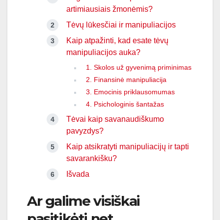
artimiausiais žmonėmis?
Tėvų lūkesčiai ir manipuliacijos
Kaip atpažinti, kad esate tėvų
manipuliacijos auka?
1. Skolos už gyvenimą priminimas
2. Finansinė manipuliacija
3. Emocinis priklausomumas
4. Psichologinis šantažas
Tėvai kaip savanaudiškumo
pavyzdys?
Kaip atsikratyti manipuliacijų ir tapti
savarankišku?
Išvada
Ar galime visiškai
pasitikėti net