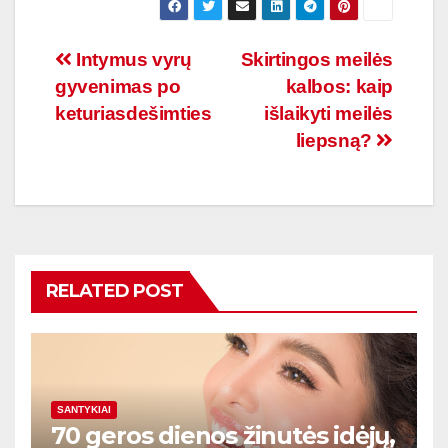
Navigacija
Intymus vyrų
Skirtingos meilės
gyvenimas po
kalbos: kaip
tarp
keturiasdešimties
išlaikyti meilės
įrašų
liepsną?
RELATED POST
SANTYKIAI
70 geros dienos žinutės idėjų,