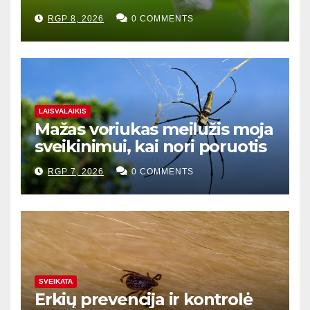
RGP 8, 2026
0 COMMENTS
LAISVALAIKIS
Mažas voriukas meilužis moja
sveikinimui, kai nori poruotis
RGP 7, 2026
0 COMMENTS
SVEIKATA
Erkių prevencija ir kontrolė