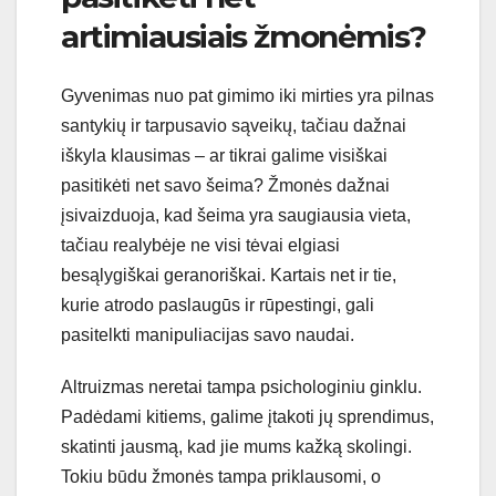
artimiausiais žmonėmis?
Gyvenimas nuo pat gimimo iki mirties yra pilnas
santykių ir tarpusavio sąveikų, tačiau dažnai
iškyla klausimas – ar tikrai galime visiškai
pasitikėti net savo šeima? Žmonės dažnai
įsivaizduoja, kad šeima yra saugiausia vieta,
tačiau realybėje ne visi tėvai elgiasi
besąlygiškai geranoriškai. Kartais net ir tie,
kurie atrodo paslaugūs ir rūpestingi, gali
pasitelkti manipuliacijas savo naudai.
Altruizmas neretai tampa psichologiniu ginklu.
Padėdami kitiems, galime įtakoti jų sprendimus,
skatinti jausmą, kad jie mums kažką skolingi.
Tokiu būdu žmonės tampa priklausomi, o