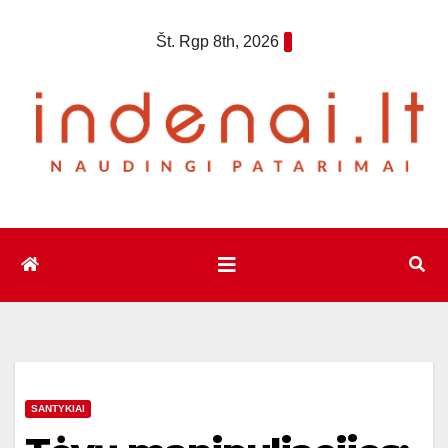
Eiti
Št. Rgp 8th, 2026
prie
turinio
SANTYKIAI