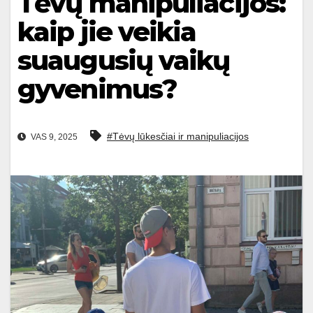
Tėvų manipuliacijos:
kaip jie veikia
suaugusių vaikų
gyvenimus?
#Tėvų lūkesčiai ir manipuliacijos
VAS 9, 2025