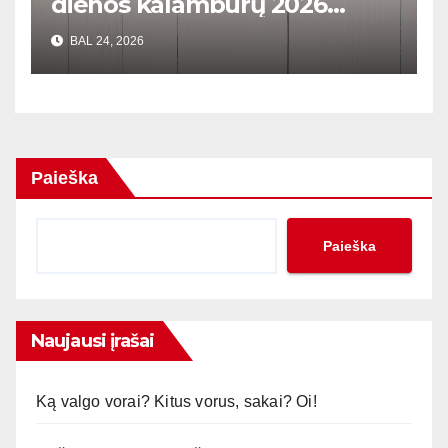
dienos kalambūrų 2026
metams
BAL 24, 2026
Paieška
Paieška
Naujausi įrašai
Ką valgo vorai? Kitus vorus, sakai? Oi!