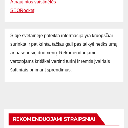
Atnaujintos vaistinėlės
SEORocket
Šioje svetainėje pateikta informacija yra kruopščiai
surinkta ir patikrinta, tačiau gali pasitaikyti netikslumų
ar pasenusių duomenų. Rekomenduojame
vartotojams kritiškai vertinti turinį ir remtis įvairiais
šaltiniais priimant sprendimus.
REKOMENDUOJAMI STRAIPSNIAI