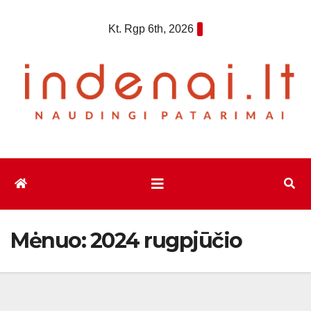
Eiti
Kt. Rgp 6th, 2026
prie
turinio
Mėnuo:
2024 rugpjūčio