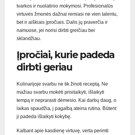
tvarkos ir nuolatinio mokymosi. Profesionalūs
virtuvės žmonės dažnai remiasi ne vien talentu,
bet ir aiškiais įpročiais. Dalis jų praverčia ir
namuose, jei norisi dirbti greičiau bei
sklandžiau.
Įpročiai, kurie padeda
dirbti geriau
Kulinarijoje svarbu ne tik žinoti receptą. Ne
mažiau svarbu mokėti prisitaikyti, išlaikyti
tempą ir neprarasti dėmesio. Kai darbų daug, o
laikas spaudžia, į pagalbą ateina rutina. Būtent
ji padeda išlaikyti kokybę.
Kalbant apie kasdienę virtuvę, verta perimti