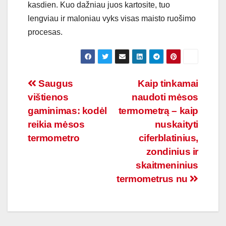
kasdien. Kuo dažniau juos kartosite, tuo
lengviau ir maloniau vyks visas maisto ruošimo
procesas.
Navigacija
Saugus
Kaip tinkamai
vištienos
naudoti mėsos
tarp
gaminimas: kodėl
termometrą – kaip
įrašų
reikia mėsos
nuskaityti
termometro
ciferblatinius,
zondinius ir
skaitmeninius
termometrus nu