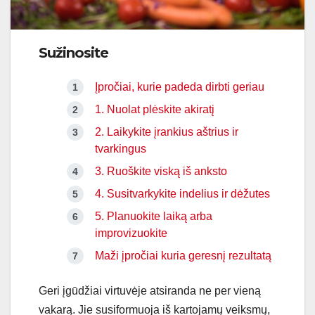
Sužinosite
Įpročiai, kurie padeda dirbti geriau
1. Nuolat plėskite akiratį
2. Laikykite įrankius aštrius ir
tvarkingus
3. Ruoškite viską iš anksto
4. Susitvarkykite indelius ir dėžutes
5. Planuokite laiką arba
improvizuokite
Maži įpročiai kuria geresnį rezultatą
Geri įgūdžiai virtuvėje atsiranda ne per vieną
vakarą. Jie susiformuoja iš kartojamų veiksmų,