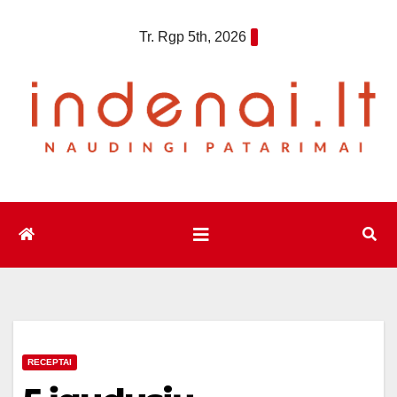
Eiti
Tr. Rgp 5th, 2026
prie
turinio
RECEPTAI