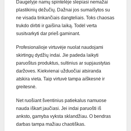
Daugelyje namų spintelėje slepiasi nemažai
plastikinių dėžučių. Dažnai jos sumaišytos su
ne visada tinkančiais dangteliais. Toks chaosas
trukdo dirbti ir gaišina laiką. Todėl verta
susitvarkyti dar prieš gaminant.
Profesionalioje virtuvėje nuolat naudojami
skirtingų dydžių indai. Jie padeda laikyti
paruoštus produktus, sultinius ar supjaustytas
daržoves. Kiekvienai užduočiai atsiranda
atskira vieta. Taip virtuvė tampa aiškesnė ir
greitesnė.
Net ruošiant šventinius patiekalus namuose
nauda iškart jaučiasi. Jei indai paruošti iš
anksto, gamyba vyksta sklandžiau. O bendras
darbas tampa mažiau chaotiškas.