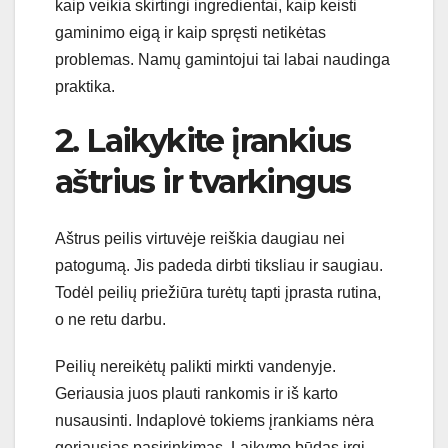
kaip veikia skirtingi ingredientai, kaip keisti
gaminimo eigą ir kaip spręsti netikėtas
problemas. Namų gamintojui tai labai naudinga
praktika.
2. Laikykite įrankius
aštrius ir tvarkingus
Aštrus peilis virtuvėje reiškia daugiau nei
patogumą. Jis padeda dirbti tiksliau ir saugiau.
Todėl peilių priežiūra turėtų tapti įprasta rutina,
o ne retu darbu.
Peilių nereikėtų palikti mirkti vandenyje.
Geriausia juos plauti rankomis ir iš karto
nusausinti. Indaplovė tokiems įrankiams nėra
geriausias pasirinkimas. Laikymo būdas irgi