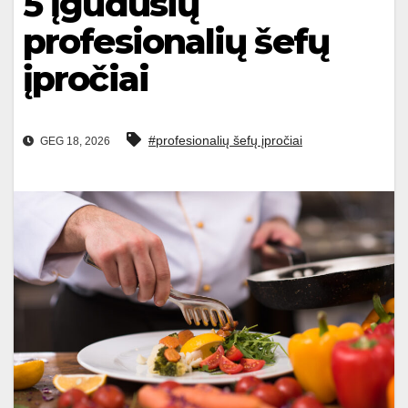
5 įgudusių
profesionalių šefų
įpročiai
#profesionalių šefų įpročiai
GEG 18, 2026