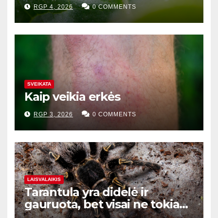
RGP 4, 2026
0 COMMENTS
SVEIKATA
Kaip veikia erkės
RGP 3, 2026
0 COMMENTS
LAISVALAIKIS
Tarantula yra didelė ir
gauruota, bet visai ne tokia
baisi