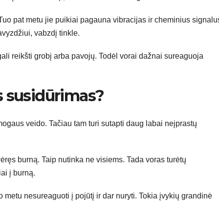
uo pat metu jie puikiai pagauna vibracijas ir cheminius signalu
vyzdžiui, vabzdį tinkle.
gali reikšti grobį arba pavojų. Todėl vorai dažnai sureaguoja
is susidūrimas?
žmogaus veido. Tačiau tam turi sutapti daug labai neįprastų
ėręs burną. Taip nutinka ne visiems. Tada voras turėtų
ai į burną.
 metu nesureaguoti į pojūtį ir dar nuryti. Tokia įvykių grandinė