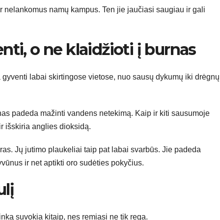
ir nelankomus namų kampus. Ten jie jaučiasi saugiau ir gali
nti, o ne klaidžioti į burnas
ba gyventi labai skirtingose vietose, nuo sausų dykumų iki drėgnų
ūnas padeda mažinti vandens netekimą. Kaip ir kiti sausumoje
 išskiria anglies dioksidą.
as. Jų jutimo plaukeliai taip pat labai svarbūs. Jie padeda
yvūnus ir net aptikti oro sudėties pokyčius.
lį
inką suvokia kitaip, nes remiasi ne tik rega.