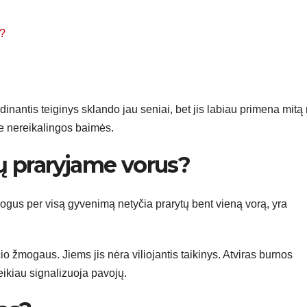
s?
inantis teiginys sklando jau seniai, bet jis labiau primena mitą 
 be nereikalingos baimės.
ų praryjame vorus?
gus per visą gyvenimą netyčia prarytų bent vieną vorą, yra
o žmogaus. Jiems jis nėra viliojantis taikinys. Atviras burnos
eikiau signalizuoja pavojų.