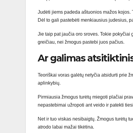
Judėti jiems padeda aštuonios mažos kojos. T
Dėl to gali pastebėti menkiausius judesius, pa
Jie taip pat jaučia oro sroves. Tokie pokyčiai 
greičiau, nei žmogus pastebi juos pačius.
Ar galimas atsitiktin
Teoriškai voras galėtų netyčia atsidurti prie 
aplinkybių.
Pirmiausia žmogus turėtų miegoti plačiai prav
nepastebimai užropoti ant veido ir patekti tiesi
Net ir tuo viskas nesibaigtų. Žmogus turėtų tuo
atrodo labai mažai tikėtina.