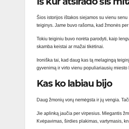
Iš kur atsirado šis mi
Šios istorijos ištakos siejamos su vienu senu
teiginys. Jame buvo rašoma, kad žmonės per
Tokiu teiginiu buvo norėta parodyti, kaip lengv
skamba keistai ar mažai tikėtinai.
Ironiška tai, kad daug kas tą melagingą teigin
gyvenimą ir virto vienu populiariausių miest
Kas ko labiau bijo
Daug žmonių vorų nemėgsta ir jų vengia. Tači
Jie aplinką jaučia per virpesius. Miegantis žm
Kvėpavimas, širdies plakimas, vartymasis, knar