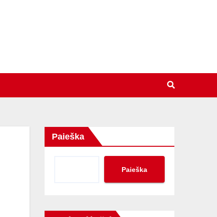
Paieška
Paieška