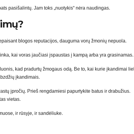
ats pasišalintų. Jam toks „nuotykis“ nėra naudingas.
dimų?
Nepaisant blogos reputacijos, dauguma vorų žmonių nepuola.
tinka, kai voras jaučiasi įspaustas į kampą arba yra grasinamas.
eluonis, kad pradurtų žmogaus odą. Be to, kai kurie įkandimai li
abzdžių įkandimais.
rastų įpročių. Prieš rengdamiesi papurtykite batus ir drabužius.
tas vietas.
ose, ir rūsyje, ir sandėliuke.