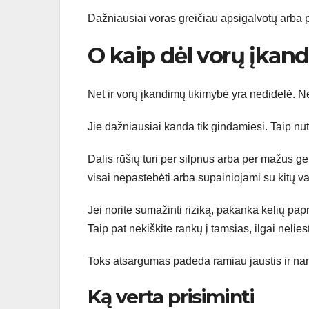
Dažniausiai voras greičiau apsigalvotų arba p
O kaip dėl vorų įkan
Net ir vorų įkandimų tikimybė yra nedidelė. 
Jie dažniausiai kanda tik gindamiesi. Taip nu
Dalis rūšių turi per silpnus arba per mažus g
visai nepastebėti arba supainiojami su kitų v
Jei norite sumažinti riziką, pakanka kelių pap
Taip pat nekiškite rankų į tamsias, ilgai nelies
Toks atsargumas padeda ramiau jaustis ir namu
Ką verta prisiminti