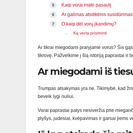
Kaip vorai mato pasaulį
Ar galimas atsitiktinis susidūrima
O kaip dėl vorų įkandimų?
Ką verta prisiminti
Ar tikrai miegodami praryjame vorus? Šis gąsd
tikrovę. Pažvelkime į šią istoriją paprastai ir
Ar miegodami iš ties
Trumpas atsakymas yra ne. Tikimybė, kad žmo
beveik lygi nuliui.
Vorai paprastai patys nesiveržia prie mieganči
plyšys, judesiai, kvėpavimas ir garsai jiems v