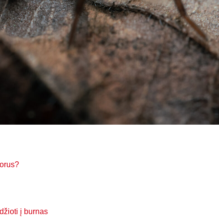
vorus?
idžioti į burnas