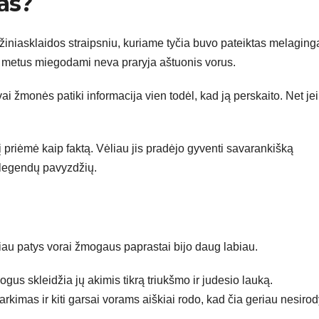
tas?
 žiniasklaidos straipsniu, kuriame tyčia buvo pateiktas melaging
 metus miegodami neva praryja aštuonis vorus.
ai žmonės patiki informacija vien todėl, kad ją perskaito. Net jei 
į priėmė kaip faktą. Vėliau jis pradėjo gyventi savarankišką
o legendų pavyzdžių.
au patys vorai žmogaus paprastai bijo daug labiau.
ogus skleidžia jų akimis tikrą triukšmo ir judesio lauką.
kimas ir kiti garsai vorams aiškiai rodo, kad čia geriau nesirody