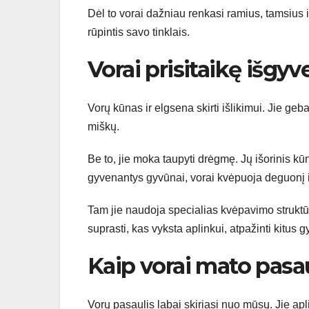
Dėl to vorai dažniau renkasi ramius, tamsius 
rūpintis savo tinklais.
Vorai prisitaikę išgyve
Vorų kūnas ir elgsena skirti išlikimui. Jie ge
miškų.
Be to, jie moka taupyti drėgmę. Jų išorinis k
gyvenantys gyvūnai, vorai kvėpuoja deguonį ir
Tam jie naudoja specialias kvėpavimo struktūr
suprasti, kas vyksta aplinkui, atpažinti kitus g
Kaip vorai mato pasau
Vorų pasaulis labai skiriasi nuo mūsų. Jie apl