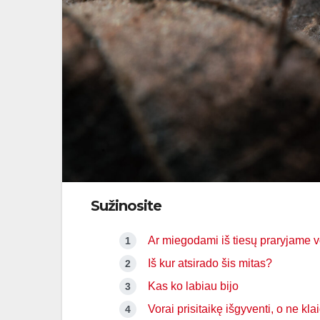
Sužinosite
Ar miegodami iš tiesų praryjame 
Iš kur atsirado šis mitas?
Kas ko labiau bijo
Vorai prisitaikę išgyventi, o ne kla