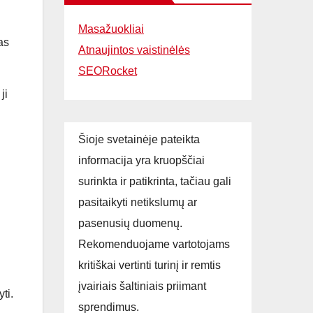
Masažuokliai
as
Atnaujintos vaistinėlės
SEORocket
ji
Šioje svetainėje pateikta
informacija yra kruopščiai
surinkta ir patikrinta, tačiau gali
pasitaikyti netikslumų ar
pasenusių duomenų.
Rekomenduojame vartotojams
kritiškai vertinti turinį ir remtis
įvairiais šaltiniais priimant
ti.
sprendimus.