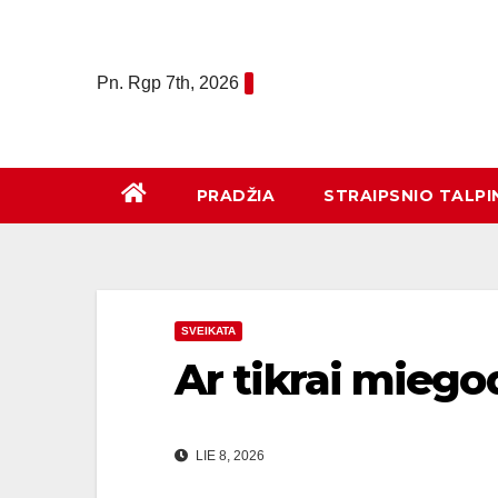
Eiti
prie
turinio
Pn. Rgp 7th, 2026
PRADŽIA
STRAIPSNIO TALPI
SVEIKATA
Ar tikrai mieg
LIE 8, 2026