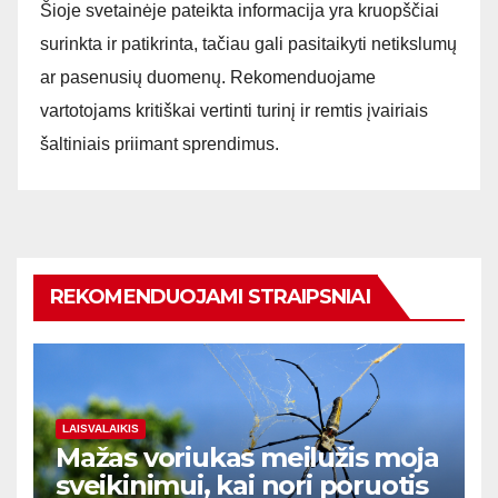
Šioje svetainėje pateikta informacija yra kruopščiai
surinkta ir patikrinta, tačiau gali pasitaikyti netikslumų
ar pasenusių duomenų. Rekomenduojame
vartotojams kritiškai vertinti turinį ir remtis įvairiais
šaltiniais priimant sprendimus.
REKOMENDUOJAMI STRAIPSNIAI
LAISVALAIKIS
Mažas voriukas meilužis moja
sveikinimui, kai nori poruotis