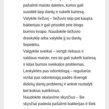
pašalinti maisto daleles, kurios gali
susidėti tarp dantų ir sukelti kariesą.
Valykite liežuvį – liežuvis taip pat kaupia
bakterijas ir gali prisidėti prie blogo
burnos kvapo. Naudokite liežuvio
draskyklę arba valykite jį su dantų
šepetėliu.
Valgykite sveikai – vengti riebaus ir
saldaus maisto, nes tai gali sukelti kariesą
ir kitas burnos sveikatos problemas.
Lankykitės pas odontologą – reguliarūs
vizitai pas odontologą padės išvengti
didelių dantų problemų ir anksti nustatyti
bet kokius sutrikimus.
Naudokite skalavimo skysčius – šie
skysčiai padeda pašalinti bakterijas ir šiek