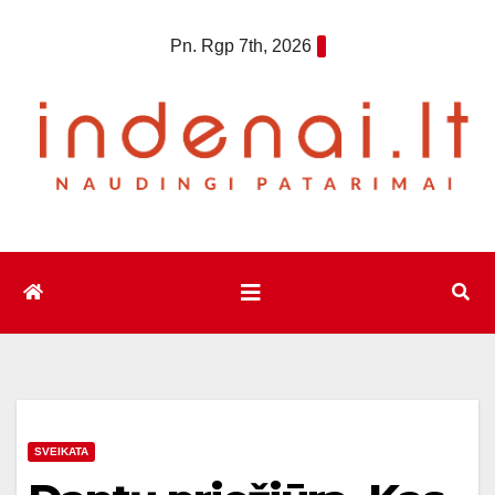
Eiti
Pn. Rgp 7th, 2026
prie
turinio
SVEIKATA