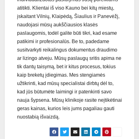
atitikti. Klientai iš viso Kauno bei kitų miestų,
įskaitant Vilnių, Klaipėdą, Šiaulius ir Panevėžį,
naudojasi mūsų aukščiausios klasės
paslaugomis, todėl galite būti tikri, kad esame
patikimi ir profesionalūs. Be to, padedame
susitvarkyti reikalingus dokumentus draudimo
ar lizingo atveju. Mūsų paslaugų sritis apima ne
tik dantų taisymą, bet ir kitus procesus, tokius
kaip breketų įdiegimas. Mes stengiamės
užtikrinti, kad mūsų specialistai dirbtų dėl to,
kad jūs būtumėte laimingi ir patenkinti savo
nauja šypsena. Mūsų klinikoje rasite neįtikėtinai
geras kainas, kurios leis jums pagaliau gauti
nuostabią išvaizdą.