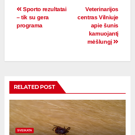
Navigacija
Sporto rezultatai
Veterinarijos
– tik su gera
centras Vilniuje
tarp
programa
apie šunis
įrašų
kamuojantį
mėšlungį
RELATED POST
SVEIKATA