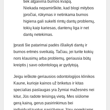
tiek atgaivina burnos kvapą.
Niekada nepamirškite, kad blogi mitybos
įpročiai, rūkymas ir netinkama burnos
higiena gali sukelti rimtų dantų problemų,
tokių kaip kariesas, dantenų liga ir net
dantų netekimas.
Įprasti šie patarimai padės išlaikyti dantų ir
burnos ertmės sveikatą. Tačiau, jei turite kokių
nors klausimų arba problemų, geriausia būtų
kreiptis į savo odontologą ar gydytoją.
Jeigu ieškote geriausios odontologijos klinikos
Kaune, kurioje kainos už briketus ir kitas
specialias paslaugas yra žymiai mažesnės nei
kitur, Jūs radote teisingą vietą. Mes siūlome
gerą kainą, gerus pasirinkimus bei
individualizuotus pasiūlymus Jūsų poreikiams