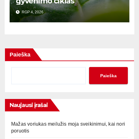
gyvenimo ciklas
RGP 4, 2026
Paieška
Paieška
Naujausi įrašai
Mažas voriukas meilužis moja sveikinimui, kai nori
poruotis