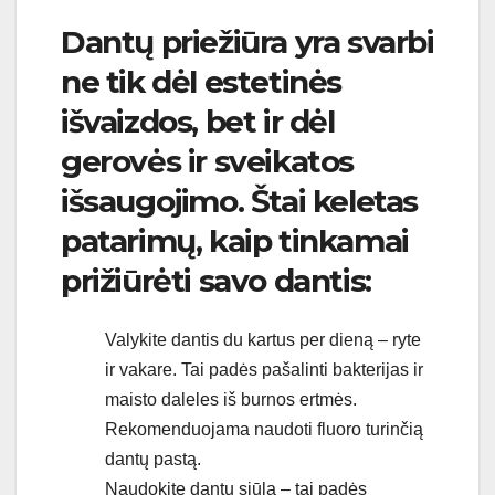
Dantų priežiūra yra svarbi
ne tik dėl estetinės
išvaizdos, bet ir dėl
gerovės ir sveikatos
išsaugojimo. Štai keletas
patarimų, kaip tinkamai
prižiūrėti savo dantis:
Valykite dantis du kartus per dieną – ryte
ir vakare. Tai padės pašalinti bakterijas ir
maisto daleles iš burnos ertmės.
Rekomenduojama naudoti fluoro turinčią
dantų pastą.
Naudokite dantų siūlą – tai padės