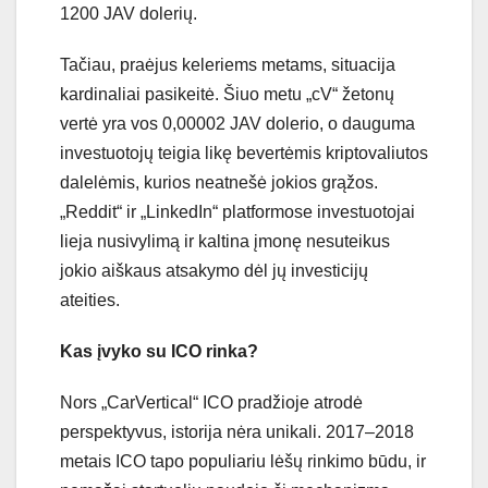
1200 JAV dolerių.
Tačiau, praėjus keleriems metams, situacija
kardinaliai pasikeitė. Šiuo metu „cV“ žetonų
vertė yra vos 0,00002 JAV dolerio, o dauguma
investuotojų teigia likę bevertėmis kriptovaliutos
dalelėmis, kurios neatnešė jokios grąžos.
„Reddit“ ir „LinkedIn“ platformose investuotojai
lieja nusivylimą ir kaltina įmonę nesuteikus
jokio aiškaus atsakymo dėl jų investicijų
ateities.
Kas įvyko su ICO rinka?
Nors „CarVertical“ ICO pradžioje atrodė
perspektyvus, istorija nėra unikali. 2017–2018
metais ICO tapo populiariu lėšų rinkimo būdu, ir