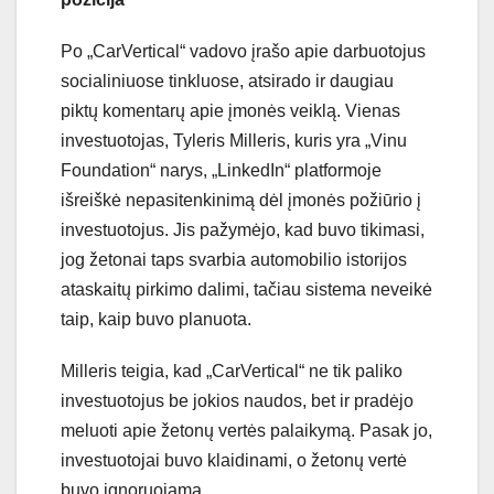
Po „CarVertical“ vadovo įrašo apie darbuotojus
socialiniuose tinkluose, atsirado ir daugiau
piktų komentarų apie įmonės veiklą. Vienas
investuotojas, Tyleris Milleris, kuris yra „Vinu
Foundation“ narys, „LinkedIn“ platformoje
išreiškė nepasitenkinimą dėl įmonės požiūrio į
investuotojus. Jis pažymėjo, kad buvo tikimasi,
jog žetonai taps svarbia automobilio istorijos
ataskaitų pirkimo dalimi, tačiau sistema neveikė
taip, kaip buvo planuota.
Milleris teigia, kad „CarVertical“ ne tik paliko
investuotojus be jokios naudos, bet ir pradėjo
meluoti apie žetonų vertės palaikymą. Pasak jo,
investuotojai buvo klaidinami, o žetonų vertė
buvo ignoruojama.