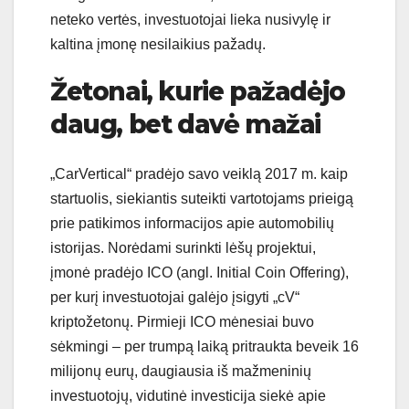
neteko vertės, investuotojai lieka nusivylę ir
kaltina įmonę nesilaikius pažadų.
Žetonai, kurie pažadėjo
daug, bet davė mažai
„CarVertical“ pradėjo savo veiklą 2017 m. kaip
startuolis, siekiantis suteikti vartotojams prieigą
prie patikimos informacijos apie automobilių
istorijas. Norėdami surinkti lėšų projektui,
įmonė pradėjo ICO (angl. Initial Coin Offering),
per kurį investuotojai galėjo įsigyti „cV“
kriptožetonų. Pirmieji ICO mėnesiai buvo
sėkmingi – per trumpą laiką pritraukta beveik 16
milijonų eurų, daugiausia iš mažmeninių
investuotojų, vidutinė investicija siekė apie