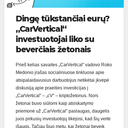
Dingę tūkstančiai eurų?
„CarVertical“
investuotojai liko su
beverčiais žetonais
Prieš kelias savaites „CarVertical“ vadovo Roko
Medonio įrašas socialiniuose tinkluose apie
atsipalaidavusius darbuotojus netikėtai įkvėpė
diskusiją apie praeities investicijas į
„CarVertical“ – „cV“ – kriptožetonus. Nors
žetonai buvo siūlomi kaip atsiskaitymo
priemonė už „CarVertical“ paslaugas, daugelis
juos pirkusių investuotojų tikėjosi, kad šių vertė
išaugs. Tačiau šiuo metu, kai žetonai beveik