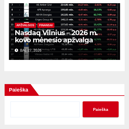
APŽVALGOS
FINANSAI
Nasdaq Vilnius – 2026 m.
kovo mėnesio apžvalga
BAL 27, 2026
Paieška
Paieška