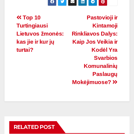
Navigacija
Top 10
Pastovioji ir
Turtingiausi
Kintamoji
tarp
Lietuvos žmonės:
Rinkliavos Dalys:
įrašų
kas jie ir kur jų
Kaip Jos Veikia ir
turtai?
Kodėl Yra
Svarbios
Komunalinių
Paslaugų
Mokėjimuose?
RELATED POST