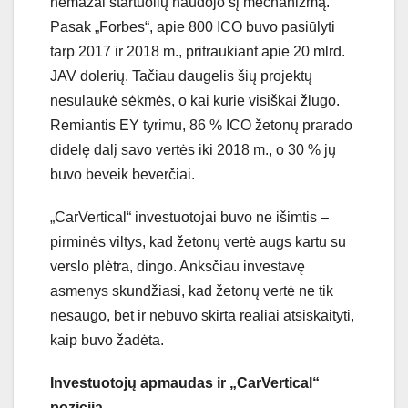
nemažai startuolių naudojo šį mechanizmą.
Pasak „Forbes“, apie 800 ICO buvo pasiūlyti
tarp 2017 ir 2018 m., pritraukiant apie 20 mlrd.
JAV dolerių. Tačiau daugelis šių projektų
nesulaukė sėkmės, o kai kurie visiškai žlugo.
Remiantis EY tyrimu, 86 % ICO žetonų prarado
didelę dalį savo vertės iki 2018 m., o 30 % jų
buvo beveik beverčiai.
„CarVertical“ investuotojai buvo ne išimtis –
pirminės viltys, kad žetonų vertė augs kartu su
verslo plėtra, dingo. Anksčiau investavę
asmenys skundžiasi, kad žetonų vertė ne tik
nesaugo, bet ir nebuvo skirta realiai atsiskaityti,
kaip buvo žadėta.
Investuotojų apmaudas ir „CarVertical“
pozicija