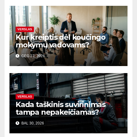
VERSLAS
Kur kreiptis dėl koučingo
mokymų vadovams?
GEG 27, 2026
VERSLAS
Kada taškinis suvirinimas
tampa nepakeičiamas?
BAL 30, 2026