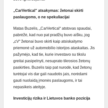
„CarVertical“ atsakymas: žetonai skirti
paslaugoms, o ne spekuliacijai
Matas Buzelis, „CarVertical“ atstovas spaudai,
pabrėžė, kad nuo pat pradžių buvo aišku, jog
„cV“ žetonai buvo skirti kaip atsiskaitymo
priemonė už automobilio istorijos ataskaitas. Jis
pažymėjo, kad tie, kurie investavo su tikslu
greitai pasipelnyti, nesuprato tikrosios žetonų
paskirties. Buzelis taip pat nurodė, kad žetonų
turėtojai vis dar gali naudotis jais, norėdami
gauti nuolaidą įmonės paslaugoms, ir tai
nepasikeis ateityje.
Investicijų rizika ir Lietuvos banko pozicija