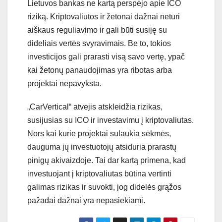
Lietuvos bankas ne kartą perspėjo apie ICO
riziką. Kriptovaliutos ir žetonai dažnai neturi
aiškaus reguliavimo ir gali būti susiję su
dideliais vertės svyravimais. Be to, tokios
investicijos gali prarasti visą savo vertę, ypač
kai žetonų panaudojimas yra ribotas arba
projektai nepavyksta.
„CarVertical“ atvejis atskleidžia rizikas,
susijusias su ICO ir investavimu į kriptovaliutas.
Nors kai kurie projektai sulaukia sėkmės,
dauguma jų investuotojų atsiduria prarastų
pinigų akivaizdoje. Tai dar kartą primena, kad
investuojant į kriptovaliutas būtina vertinti
galimas rizikas ir suvokti, jog didelės grąžos
pažadai dažnai yra nepasiekiami.