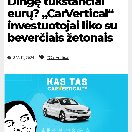
Dingę tūkstančiai
eurų? „CarVertical“
investuotojai liko su
beverčiais žetonais
#CarVertical
SPA 11, 2024